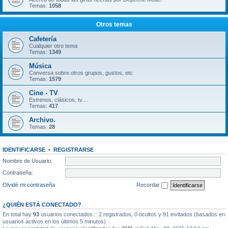
Temas:
1058
Otros temas
Cafetería
Cualquier otro tema
Temas:
1349
Música
Conversa sobre otros grupos, gustos, etc
Temas:
1579
Cine - TV
Estrenos, clásicos, tv....
Temas:
417
Archivo.
Temas:
28
IDENTIFICARSE
•
REGISTRARSE
Nombre de Usuario:
Contraseña:
Olvidé mi contraseña
Recordar
¿QUIÉN ESTÁ CONECTADO?
En total hay
93
usuarios conectados :: 2 registrados, 0 ocultos y 91 invitados (basados en
usuarios activos en los últimos 5 minutos)