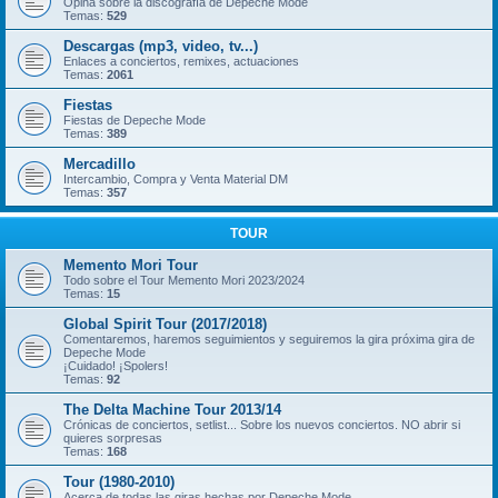
Opina sobre la discografía de Depeche Mode
Temas:
529
Descargas (mp3, video, tv...)
Enlaces a conciertos, remixes, actuaciones
Temas:
2061
Fiestas
Fiestas de Depeche Mode
Temas:
389
Mercadillo
Intercambio, Compra y Venta Material DM
Temas:
357
TOUR
Memento Mori Tour
Todo sobre el Tour Memento Mori 2023/2024
Temas:
15
Global Spirit Tour (2017/2018)
Comentaremos, haremos seguimientos y seguiremos la gira próxima gira de
Depeche Mode
¡Cuidado! ¡Spolers!
Temas:
92
The Delta Machine Tour 2013/14
Crónicas de conciertos, setlist... Sobre los nuevos conciertos. NO abrir si
quieres sorpresas
Temas:
168
Tour (1980-2010)
Acerca de todas las giras hechas por Depeche Mode.