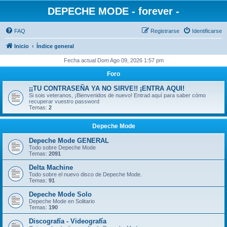
DEPECHE MODE - forever -
FAQ
Registrarse
Identificarse
Inicio
Índice general
Fecha actual Dom Ago 09, 2026 1:57 pm
Foro
¡¡TU CONTRASEÑA YA NO SIRVE!! ¡ENTRA AQUI!
Si sois veteranos, ¡Bienvenidos de nuevo! Entrad aquí para saber cómo
recuperar vuestro password
Temas:
2
Depeche Mode
Depeche Mode GENERAL
Todo sobre Depeche Mode
Temas:
2091
Delta Machine
Todo sobre el nuevo disco de Depeche Mode.
Temas:
91
Depeche Mode Solo
Depeche Mode en Solitario
Temas:
190
Discografía - Videografía