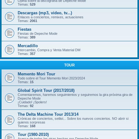
Opina sobre la discografía de Depeche Mode
Temas:
529
Descargas (mp3, video, tv...)
Enlaces a conciertos, remixes, actuaciones
Temas:
2061
Fiestas
Fiestas de Depeche Mode
Temas:
389
Mercadillo
Intercambio, Compra y Venta Material DM
Temas:
357
TOUR
Memento Mori Tour
Todo sobre el Tour Memento Mori 2023/2024
Temas:
15
Global Spirit Tour (2017/2018)
Comentaremos, haremos seguimientos y seguiremos la gira próxima gira de
Depeche Mode
¡Cuidado! ¡Spolers!
Temas:
92
The Delta Machine Tour 2013/14
Crónicas de conciertos, setlist... Sobre los nuevos conciertos. NO abrir si
quieres sorpresas
Temas:
168
Tour (1980-2010)
Acerca de todas las giras hechas por Depeche Mode.