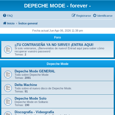
DEPECHE MODE - forever -
FAQ
Registrarse
Identificarse
Inicio
Índice general
Fecha actual Jue Ago 06, 2026 11:38 pm
Foro
¡¡TU CONTRASEÑA YA NO SIRVE!! ¡ENTRA AQUI!
Si sois veteranos, ¡Bienvenidos de nuevo! Entrad aquí para saber cómo
recuperar vuestro password
Temas:
2
Depeche Mode
Depeche Mode GENERAL
Todo sobre Depeche Mode
Temas:
2091
Delta Machine
Todo sobre el nuevo disco de Depeche Mode.
Temas:
91
Depeche Mode Solo
Depeche Mode en Solitario
Temas:
190
Discografía - Videografía