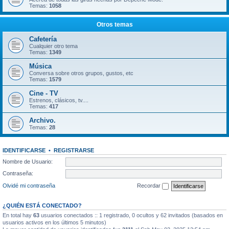
Temas:
1058
Otros temas
Cafetería
Cualquier otro tema
Temas:
1349
Música
Conversa sobre otros grupos, gustos, etc
Temas:
1579
Cine - TV
Estrenos, clásicos, tv....
Temas:
417
Archivo.
Temas:
28
IDENTIFICARSE
•
REGISTRARSE
Nombre de Usuario:
Contraseña:
Olvidé mi contraseña
Recordar
¿QUIÉN ESTÁ CONECTADO?
En total hay
63
usuarios conectados :: 1 registrado, 0 ocultos y 62 invitados (basados en
usuarios activos en los últimos 5 minutos)