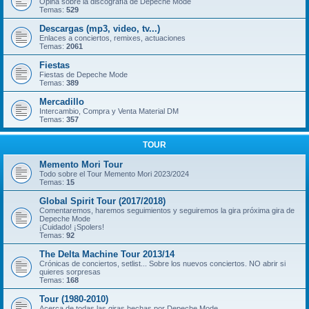
Opina sobre la discografía de Depeche Mode
Temas:
529
Descargas (mp3, video, tv...)
Enlaces a conciertos, remixes, actuaciones
Temas:
2061
Fiestas
Fiestas de Depeche Mode
Temas:
389
Mercadillo
Intercambio, Compra y Venta Material DM
Temas:
357
TOUR
Memento Mori Tour
Todo sobre el Tour Memento Mori 2023/2024
Temas:
15
Global Spirit Tour (2017/2018)
Comentaremos, haremos seguimientos y seguiremos la gira próxima gira de
Depeche Mode
¡Cuidado! ¡Spolers!
Temas:
92
The Delta Machine Tour 2013/14
Crónicas de conciertos, setlist... Sobre los nuevos conciertos. NO abrir si
quieres sorpresas
Temas:
168
Tour (1980-2010)
Acerca de todas las giras hechas por Depeche Mode.