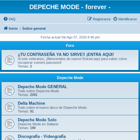
DEPECHE MODE - forever -
FAQ
Registrarse
Identificarse
Inicio
Índice general
Fecha actual Vie Ago 07, 2026 8:46 pm
Foro
¡¡TU CONTRASEÑA YA NO SIRVE!! ¡ENTRA AQUI!
Si sois veteranos, ¡Bienvenidos de nuevo! Entrad aquí para saber cómo
recuperar vuestro password
Temas:
2
Depeche Mode
Depeche Mode GENERAL
Todo sobre Depeche Mode
Temas:
2091
Delta Machine
Todo sobre el nuevo disco de Depeche Mode.
Temas:
91
Depeche Mode Solo
Depeche Mode en Solitario
Temas:
190
Discografía - Videografía