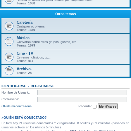
Temas:
1058
Otros temas
Cafetería
Cualquier otro tema
Temas:
1349
Música
Conversa sobre otros grupos, gustos, etc
Temas:
1579
Cine - TV
Estrenos, clásicos, tv....
Temas:
417
Archivo.
Temas:
28
IDENTIFICARSE
•
REGISTRARSE
Nombre de Usuario:
Contraseña:
Olvidé mi contraseña
Recordar
¿QUIÉN ESTÁ CONECTADO?
En total hay
71
usuarios conectados :: 2 registrados, 0 ocultos y 69 invitados (basados en
usuarios activos en los últimos 5 minutos)