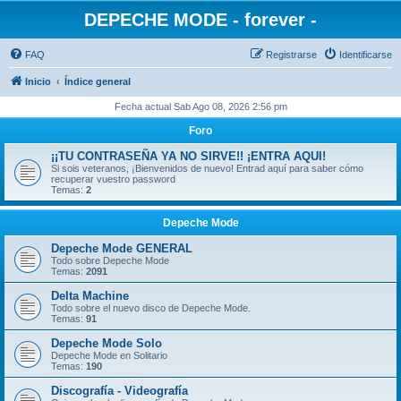
DEPECHE MODE - forever -
FAQ
Registrarse
Identificarse
Inicio
Índice general
Fecha actual Sab Ago 08, 2026 2:56 pm
Foro
¡¡TU CONTRASEÑA YA NO SIRVE!! ¡ENTRA AQUI!
Si sois veteranos, ¡Bienvenidos de nuevo! Entrad aquí para saber cómo
recuperar vuestro password
Temas:
2
Depeche Mode
Depeche Mode GENERAL
Todo sobre Depeche Mode
Temas:
2091
Delta Machine
Todo sobre el nuevo disco de Depeche Mode.
Temas:
91
Depeche Mode Solo
Depeche Mode en Solitario
Temas:
190
Discografía - Videografía