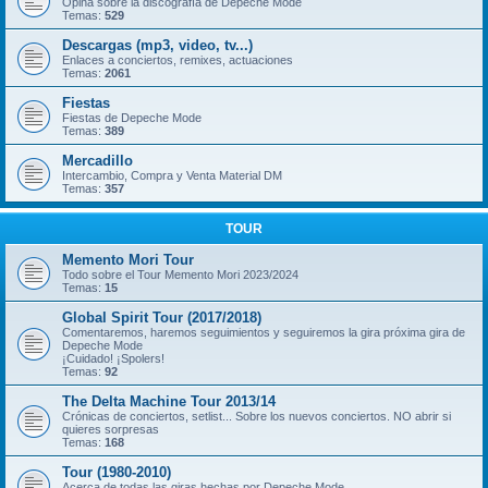
Opina sobre la discografía de Depeche Mode
Temas:
529
Descargas (mp3, video, tv...)
Enlaces a conciertos, remixes, actuaciones
Temas:
2061
Fiestas
Fiestas de Depeche Mode
Temas:
389
Mercadillo
Intercambio, Compra y Venta Material DM
Temas:
357
TOUR
Memento Mori Tour
Todo sobre el Tour Memento Mori 2023/2024
Temas:
15
Global Spirit Tour (2017/2018)
Comentaremos, haremos seguimientos y seguiremos la gira próxima gira de
Depeche Mode
¡Cuidado! ¡Spolers!
Temas:
92
The Delta Machine Tour 2013/14
Crónicas de conciertos, setlist... Sobre los nuevos conciertos. NO abrir si
quieres sorpresas
Temas:
168
Tour (1980-2010)
Acerca de todas las giras hechas por Depeche Mode.