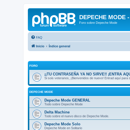
DEPECHE MODE - f
Foro sobre Depeche Mode
FAQ
Inicio
Índice general
FORO
¡¡TU CONTRASEÑA YA NO SIRVE!! ¡ENTRA AQU
Si sois veteranos, ¡Bienvenidos de nuevo! Entrad aquí par
DEPECHE MODE
Depeche Mode GENERAL
Todo sobre Depeche Mode
Delta Machine
Todo sobre el nuevo disco de Depeche Mode.
Depeche Mode Solo
Depeche Mode en Solitario