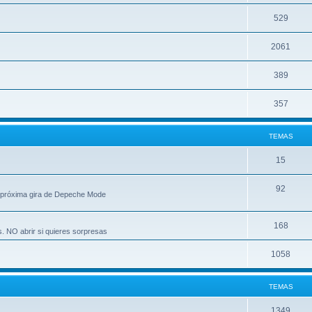
529
2061
389
357
TEMAS
15
92
 próxima gira de Depeche Mode
168
s. NO abrir si quieres sorpresas
1058
TEMAS
1349