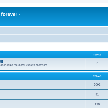
orever -
TEMAS
I!
2
a saber cómo recuperar vuestro password
TEMAS
2091
91
190