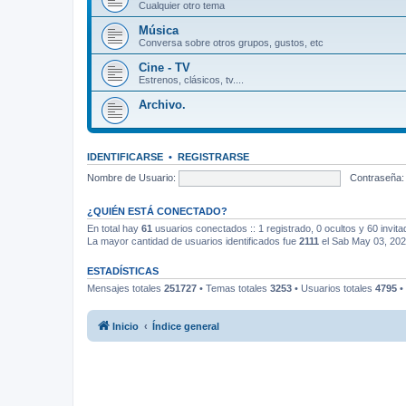
Cualquier otro tema
Música
Conversa sobre otros grupos, gustos, etc
Cine - TV
Estrenos, clásicos, tv....
Archivo.
IDENTIFICARSE
•
REGISTRARSE
Nombre de Usuario:
Contraseña:
¿QUIÉN ESTÁ CONECTADO?
En total hay
61
usuarios conectados :: 1 registrado, 0 ocultos y 60 invit
La mayor cantidad de usuarios identificados fue
2111
el Sab May 03, 20
ESTADÍSTICAS
Mensajes totales
251727
• Temas totales
3253
• Usuarios totales
4795
•
Inicio
Índice general