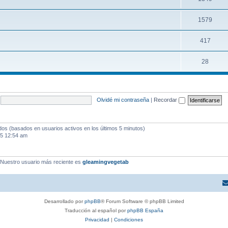
1579
417
28
Olvidé mi contraseña
|
Recordar
ados (basados en usuarios activos en los últimos 5 minutos)
25 12:54 am
 Nuestro usuario más reciente es
gleamingvegetab
Desarrollado por
phpBB
® Forum Software © phpBB Limited
Traducción al español por
phpBB España
Privacidad
|
Condiciones