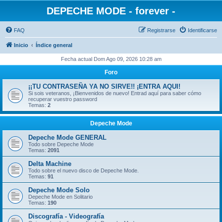
DEPECHE MODE - forever -
FAQ
Registrarse
Identificarse
Inicio
Índice general
Fecha actual Dom Ago 09, 2026 10:28 am
Foro
¡¡TU CONTRASEÑA YA NO SIRVE!! ¡ENTRA AQUI!
Si sois veteranos, ¡Bienvenidos de nuevo! Entrad aquí para saber cómo
recuperar vuestro password
Temas:
2
Depeche Mode
Depeche Mode GENERAL
Todo sobre Depeche Mode
Temas:
2091
Delta Machine
Todo sobre el nuevo disco de Depeche Mode.
Temas:
91
Depeche Mode Solo
Depeche Mode en Solitario
Temas:
190
Discografía - Videografía