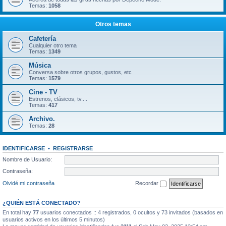
Temas:
1058
Otros temas
Cafetería
Cualquier otro tema
Temas:
1349
Música
Conversa sobre otros grupos, gustos, etc
Temas:
1579
Cine - TV
Estrenos, clásicos, tv....
Temas:
417
Archivo.
Temas:
28
IDENTIFICARSE
•
REGISTRARSE
Nombre de Usuario:
Contraseña:
Olvidé mi contraseña
Recordar
¿QUIÉN ESTÁ CONECTADO?
En total hay
77
usuarios conectados :: 4 registrados, 0 ocultos y 73 invitados (basados en
usuarios activos en los últimos 5 minutos)