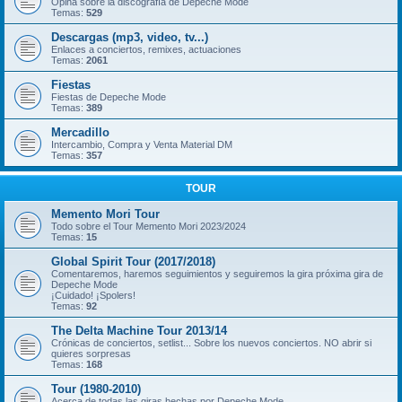
Opina sobre la discografía de Depeche Mode
Temas:
529
Descargas (mp3, video, tv...)
Enlaces a conciertos, remixes, actuaciones
Temas:
2061
Fiestas
Fiestas de Depeche Mode
Temas:
389
Mercadillo
Intercambio, Compra y Venta Material DM
Temas:
357
TOUR
Memento Mori Tour
Todo sobre el Tour Memento Mori 2023/2024
Temas:
15
Global Spirit Tour (2017/2018)
Comentaremos, haremos seguimientos y seguiremos la gira próxima gira de
Depeche Mode
¡Cuidado! ¡Spolers!
Temas:
92
The Delta Machine Tour 2013/14
Crónicas de conciertos, setlist... Sobre los nuevos conciertos. NO abrir si
quieres sorpresas
Temas:
168
Tour (1980-2010)
Acerca de todas las giras hechas por Depeche Mode.