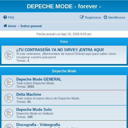
DEPECHE MODE - forever -
FAQ
Registrarse
Identificarse
Inicio
Índice general
Fecha actual Lun Ago 10, 2026 8:03 am
Foro
¡¡TU CONTRASEÑA YA NO SIRVE!! ¡ENTRA AQUI!
Si sois veteranos, ¡Bienvenidos de nuevo! Entrad aquí para saber cómo
recuperar vuestro password
Temas:
2
Depeche Mode
Depeche Mode GENERAL
Todo sobre Depeche Mode
Temas:
2091
Delta Machine
Todo sobre el nuevo disco de Depeche Mode.
Temas:
91
Depeche Mode Solo
Depeche Mode en Solitario
Temas:
190
Discografía - Videografía