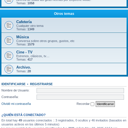
Temas:
1058
Otros temas
Cafetería
Cualquier otro tema
Temas:
1349
Música
Conversa sobre otros grupos, gustos, etc
Temas:
1579
Cine - TV
Estrenos, clásicos, tv....
Temas:
417
Archivo.
Temas:
28
IDENTIFICARSE
•
REGISTRARSE
Nombre de Usuario:
Contraseña:
Olvidé mi contraseña
Recordar
¿QUIÉN ESTÁ CONECTADO?
En total hay
49
usuarios conectados :: 3 registrados, 0 ocultos y 46 invitados (basados en
usuarios activos en los últimos 5 minutos)