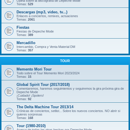
Opina sobre la discografía de Depeche Mode
Temas:
529
Descargas (mp3, video, tv...)
Enlaces a conciertos, remixes, actuaciones
Temas:
2061
Fiestas
Fiestas de Depeche Mode
Temas:
389
Mercadillo
Intercambio, Compra y Venta Material DM
Temas:
357
TOUR
Memento Mori Tour
Todo sobre el Tour Memento Mori 2023/2024
Temas:
15
Global Spirit Tour (2017/2018)
Comentaremos, haremos seguimientos y seguiremos la gira próxima gira de
Depeche Mode
¡Cuidado! ¡Spolers!
Temas:
92
The Delta Machine Tour 2013/14
Crónicas de conciertos, setlist... Sobre los nuevos conciertos. NO abrir si
quieres sorpresas
Temas:
168
Tour (1980-2010)
Acerca de todas las giras hechas por Depeche Mode.