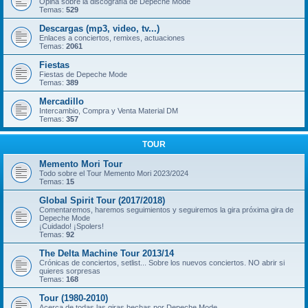
Opina sobre la discografía de Depeche Mode
Temas:
529
Descargas (mp3, video, tv...)
Enlaces a conciertos, remixes, actuaciones
Temas:
2061
Fiestas
Fiestas de Depeche Mode
Temas:
389
Mercadillo
Intercambio, Compra y Venta Material DM
Temas:
357
TOUR
Memento Mori Tour
Todo sobre el Tour Memento Mori 2023/2024
Temas:
15
Global Spirit Tour (2017/2018)
Comentaremos, haremos seguimientos y seguiremos la gira próxima gira de
Depeche Mode
¡Cuidado! ¡Spolers!
Temas:
92
The Delta Machine Tour 2013/14
Crónicas de conciertos, setlist... Sobre los nuevos conciertos. NO abrir si
quieres sorpresas
Temas:
168
Tour (1980-2010)
Acerca de todas las giras hechas por Depeche Mode.