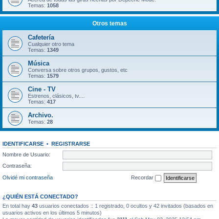
Temas:
1058
Otros temas
Cafetería
Cualquier otro tema
Temas:
1349
Música
Conversa sobre otros grupos, gustos, etc
Temas:
1579
Cine - TV
Estrenos, clásicos, tv....
Temas:
417
Archivo.
Temas:
28
IDENTIFICARSE
•
REGISTRARSE
Nombre de Usuario:
Contraseña:
Olvidé mi contraseña
Recordar
¿QUIÉN ESTÁ CONECTADO?
En total hay
43
usuarios conectados :: 1 registrado, 0 ocultos y 42 invitados (basados en
usuarios activos en los últimos 5 minutos)