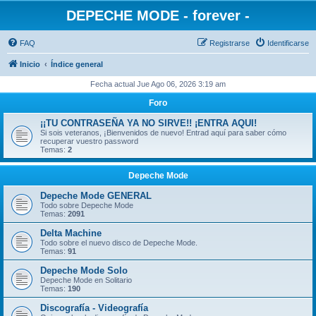
DEPECHE MODE - forever -
FAQ
Registrarse
Identificarse
Inicio
Índice general
Fecha actual Jue Ago 06, 2026 3:19 am
Foro
¡¡TU CONTRASEÑA YA NO SIRVE!! ¡ENTRA AQUI!
Si sois veteranos, ¡Bienvenidos de nuevo! Entrad aquí para saber cómo
recuperar vuestro password
Temas:
2
Depeche Mode
Depeche Mode GENERAL
Todo sobre Depeche Mode
Temas:
2091
Delta Machine
Todo sobre el nuevo disco de Depeche Mode.
Temas:
91
Depeche Mode Solo
Depeche Mode en Solitario
Temas:
190
Discografía - Videografía