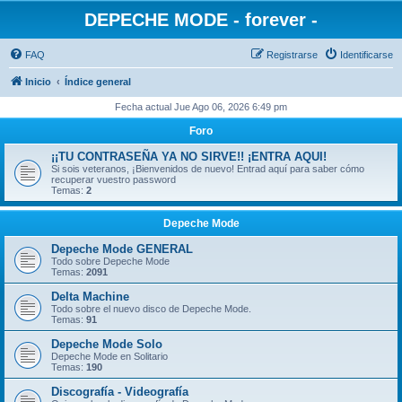
DEPECHE MODE - forever -
FAQ
Registrarse
Identificarse
Inicio
Índice general
Fecha actual Jue Ago 06, 2026 6:49 pm
Foro
¡¡TU CONTRASEÑA YA NO SIRVE!! ¡ENTRA AQUI!
Si sois veteranos, ¡Bienvenidos de nuevo! Entrad aquí para saber cómo
recuperar vuestro password
Temas:
2
Depeche Mode
Depeche Mode GENERAL
Todo sobre Depeche Mode
Temas:
2091
Delta Machine
Todo sobre el nuevo disco de Depeche Mode.
Temas:
91
Depeche Mode Solo
Depeche Mode en Solitario
Temas:
190
Discografía - Videografía