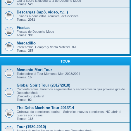
Opina sobre la discografía de Depeche Mode
Temas:
529
Descargas (mp3, video, tv...)
Enlaces a conciertos, remixes, actuaciones
Temas:
2061
Fiestas
Fiestas de Depeche Mode
Temas:
389
Mercadillo
Intercambio, Compra y Venta Material DM
Temas:
357
TOUR
Memento Mori Tour
Todo sobre el Tour Memento Mori 2023/2024
Temas:
15
Global Spirit Tour (2017/2018)
Comentaremos, haremos seguimientos y seguiremos la gira próxima gira de
Depeche Mode
¡Cuidado! ¡Spolers!
Temas:
92
The Delta Machine Tour 2013/14
Crónicas de conciertos, setlist... Sobre los nuevos conciertos. NO abrir si
quieres sorpresas
Temas:
168
Tour (1980-2010)
Acerca de todas las giras hechas por Depeche Mode.