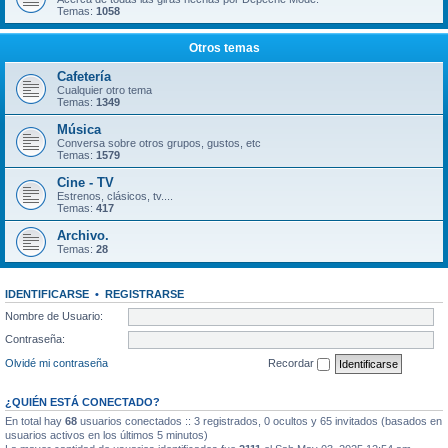
Temas:
1058
Otros temas
Cafetería
Cualquier otro tema
Temas:
1349
Música
Conversa sobre otros grupos, gustos, etc
Temas:
1579
Cine - TV
Estrenos, clásicos, tv....
Temas:
417
Archivo.
Temas:
28
IDENTIFICARSE
•
REGISTRARSE
Nombre de Usuario:
Contraseña:
Olvidé mi contraseña
Recordar
¿QUIÉN ESTÁ CONECTADO?
En total hay
68
usuarios conectados :: 3 registrados, 0 ocultos y 65 invitados (basados en
usuarios activos en los últimos 5 minutos)