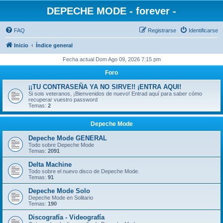
DEPECHE MODE - forever -
FAQ
Registrarse
Identificarse
Inicio
Índice general
Fecha actual Dom Ago 09, 2026 7:15 pm
Foro
¡¡TU CONTRASEÑA YA NO SIRVE!! ¡ENTRA AQUI!
Si sois veteranos, ¡Bienvenidos de nuevo! Entrad aquí para saber cómo
recuperar vuestro password
Temas:
2
Depeche Mode
Depeche Mode GENERAL
Todo sobre Depeche Mode
Temas:
2091
Delta Machine
Todo sobre el nuevo disco de Depeche Mode.
Temas:
91
Depeche Mode Solo
Depeche Mode en Solitario
Temas:
190
Discografía - Videografía