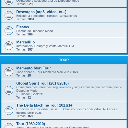
Opina sobre la discografía de Depeche Mode
Temas:
529
Descargas (mp3, video, tv...)
Enlaces a conciertos, remixes, actuaciones
Temas:
2061
Fiestas
Fiestas de Depeche Mode
Temas:
389
Mercadillo
Intercambio, Compra y Venta Material DM
Temas:
357
TOUR
Memento Mori Tour
Todo sobre el Tour Memento Mori 2023/2024
Temas:
15
Global Spirit Tour (2017/2018)
Comentaremos, haremos seguimientos y seguiremos la gira próxima gira de
Depeche Mode
¡Cuidado! ¡Spolers!
Temas:
92
The Delta Machine Tour 2013/14
Crónicas de conciertos, setlist... Sobre los nuevos conciertos. NO abrir si
quieres sorpresas
Temas:
168
Tour (1980-2010)
Acerca de todas las giras hechas por Depeche Mode.