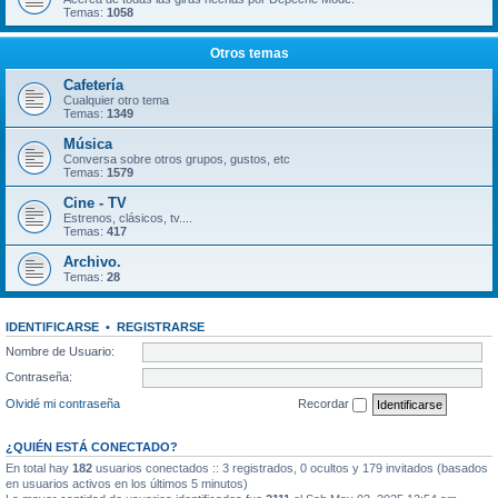
Temas:
1058
Otros temas
Cafetería
Cualquier otro tema
Temas:
1349
Música
Conversa sobre otros grupos, gustos, etc
Temas:
1579
Cine - TV
Estrenos, clásicos, tv....
Temas:
417
Archivo.
Temas:
28
IDENTIFICARSE
•
REGISTRARSE
Nombre de Usuario:
Contraseña:
Olvidé mi contraseña
Recordar
¿QUIÉN ESTÁ CONECTADO?
En total hay
182
usuarios conectados :: 3 registrados, 0 ocultos y 179 invitados (basados
en usuarios activos en los últimos 5 minutos)