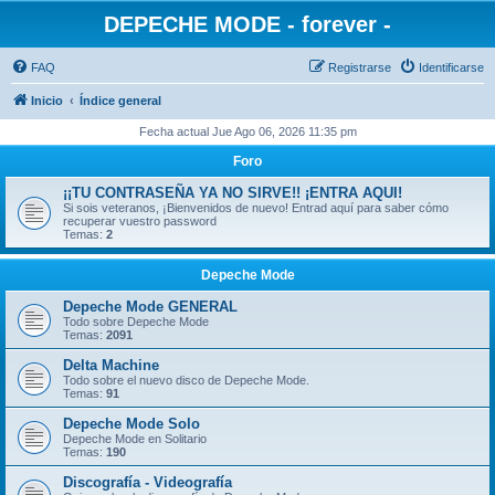
DEPECHE MODE - forever -
FAQ
Registrarse
Identificarse
Inicio
Índice general
Fecha actual Jue Ago 06, 2026 11:35 pm
Foro
¡¡TU CONTRASEÑA YA NO SIRVE!! ¡ENTRA AQUI!
Si sois veteranos, ¡Bienvenidos de nuevo! Entrad aquí para saber cómo
recuperar vuestro password
Temas:
2
Depeche Mode
Depeche Mode GENERAL
Todo sobre Depeche Mode
Temas:
2091
Delta Machine
Todo sobre el nuevo disco de Depeche Mode.
Temas:
91
Depeche Mode Solo
Depeche Mode en Solitario
Temas:
190
Discografía - Videografía