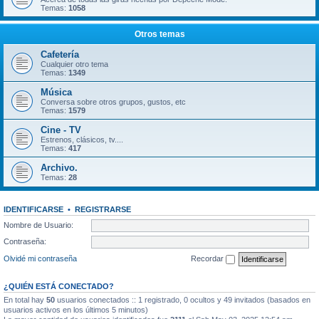
Temas:
1058
Otros temas
Cafetería
Cualquier otro tema
Temas:
1349
Música
Conversa sobre otros grupos, gustos, etc
Temas:
1579
Cine - TV
Estrenos, clásicos, tv....
Temas:
417
Archivo.
Temas:
28
IDENTIFICARSE
•
REGISTRARSE
Nombre de Usuario:
Contraseña:
Olvidé mi contraseña
Recordar
¿QUIÉN ESTÁ CONECTADO?
En total hay
50
usuarios conectados :: 1 registrado, 0 ocultos y 49 invitados (basados en
usuarios activos en los últimos 5 minutos)