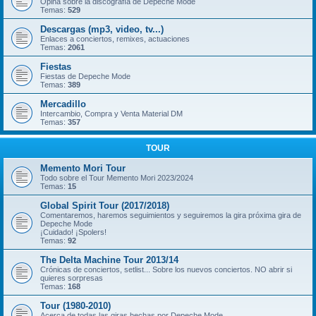
Opina sobre la discografía de Depeche Mode
Temas:
529
Descargas (mp3, video, tv...)
Enlaces a conciertos, remixes, actuaciones
Temas:
2061
Fiestas
Fiestas de Depeche Mode
Temas:
389
Mercadillo
Intercambio, Compra y Venta Material DM
Temas:
357
TOUR
Memento Mori Tour
Todo sobre el Tour Memento Mori 2023/2024
Temas:
15
Global Spirit Tour (2017/2018)
Comentaremos, haremos seguimientos y seguiremos la gira próxima gira de
Depeche Mode
¡Cuidado! ¡Spolers!
Temas:
92
The Delta Machine Tour 2013/14
Crónicas de conciertos, setlist... Sobre los nuevos conciertos. NO abrir si
quieres sorpresas
Temas:
168
Tour (1980-2010)
Acerca de todas las giras hechas por Depeche Mode.