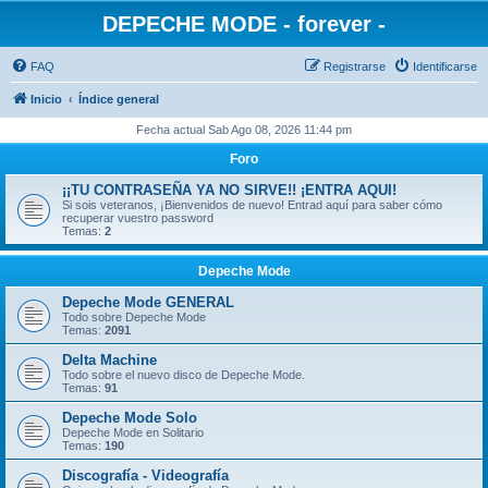
DEPECHE MODE - forever -
FAQ
Registrarse
Identificarse
Inicio
Índice general
Fecha actual Sab Ago 08, 2026 11:44 pm
Foro
¡¡TU CONTRASEÑA YA NO SIRVE!! ¡ENTRA AQUI!
Si sois veteranos, ¡Bienvenidos de nuevo! Entrad aquí para saber cómo
recuperar vuestro password
Temas:
2
Depeche Mode
Depeche Mode GENERAL
Todo sobre Depeche Mode
Temas:
2091
Delta Machine
Todo sobre el nuevo disco de Depeche Mode.
Temas:
91
Depeche Mode Solo
Depeche Mode en Solitario
Temas:
190
Discografía - Videografía