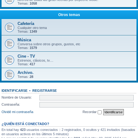
Temas:
1058
Otros temas
Cafetería
Cualquier otro tema
Temas:
1349
Música
Conversa sobre otros grupos, gustos, etc
Temas:
1579
Cine - TV
Estrenos, clásicos, tv....
Temas:
417
Archivo.
Temas:
28
IDENTIFICARSE
•
REGISTRARSE
Nombre de Usuario:
Contraseña:
Olvidé mi contraseña
Recordar
¿QUIÉN ESTÁ CONECTADO?
En total hay
423
usuarios conectados :: 2 registrados, 0 ocultos y 421 invitados (basados
en usuarios activos en los últimos 5 minutos)