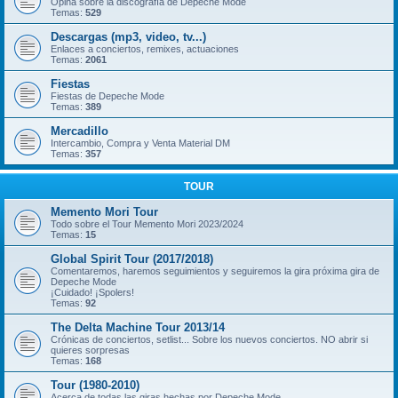
Opina sobre la discografía de Depeche Mode
Temas:
529
Descargas (mp3, video, tv...)
Enlaces a conciertos, remixes, actuaciones
Temas:
2061
Fiestas
Fiestas de Depeche Mode
Temas:
389
Mercadillo
Intercambio, Compra y Venta Material DM
Temas:
357
TOUR
Memento Mori Tour
Todo sobre el Tour Memento Mori 2023/2024
Temas:
15
Global Spirit Tour (2017/2018)
Comentaremos, haremos seguimientos y seguiremos la gira próxima gira de
Depeche Mode
¡Cuidado! ¡Spolers!
Temas:
92
The Delta Machine Tour 2013/14
Crónicas de conciertos, setlist... Sobre los nuevos conciertos. NO abrir si
quieres sorpresas
Temas:
168
Tour (1980-2010)
Acerca de todas las giras hechas por Depeche Mode.