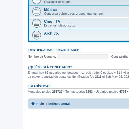
Cualquier otro tema
Música
Conversa sobre otros grupos, gustos, etc
Cine - TV
Estrenos, clásicos, tv....
Archivo.
IDENTIFICARSE
•
REGISTRARSE
Nombre de Usuario:
Contraseña:
¿QUIÉN ESTÁ CONECTADO?
En total hay
62
usuarios conectados :: 1 registrado, 0 ocultos y 61 invit
La mayor cantidad de usuarios identificados fue
2111
el Sab May 03, 20
ESTADÍSTICAS
Mensajes totales
251727
• Temas totales
3253
• Usuarios totales
4795
•
Inicio
Índice general