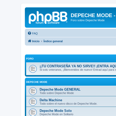
DEPECHE MODE - f
Foro sobre Depeche Mode
FAQ
Inicio
Índice general
FORO
¡¡TU CONTRASEÑA YA NO SIRVE!! ¡ENTRA AQU
Si sois veteranos, ¡Bienvenidos de nuevo! Entrad aquí par
DEPECHE MODE
Depeche Mode GENERAL
Todo sobre Depeche Mode
Delta Machine
Todo sobre el nuevo disco de Depeche Mode.
Depeche Mode Solo
Depeche Mode en Solitario