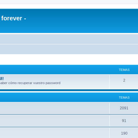
orever -
TEMAS
I!
2
a saber cómo recuperar vuestro password
TEMAS
2091
91
190