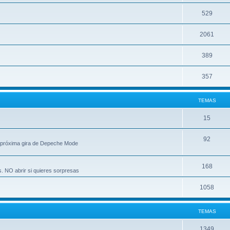
529
2061
389
357
TEMAS
15
92
 próxima gira de Depeche Mode
168
s. NO abrir si quieres sorpresas
1058
TEMAS
1349