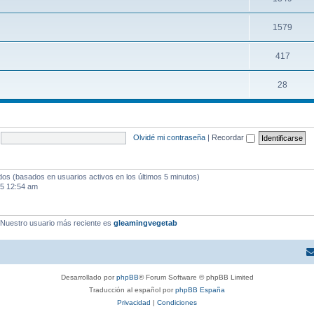
1579
417
28
Olvidé mi contraseña
|
Recordar
ados (basados en usuarios activos en los últimos 5 minutos)
25 12:54 am
 Nuestro usuario más reciente es
gleamingvegetab
Desarrollado por
phpBB
® Forum Software © phpBB Limited
Traducción al español por
phpBB España
Privacidad
|
Condiciones