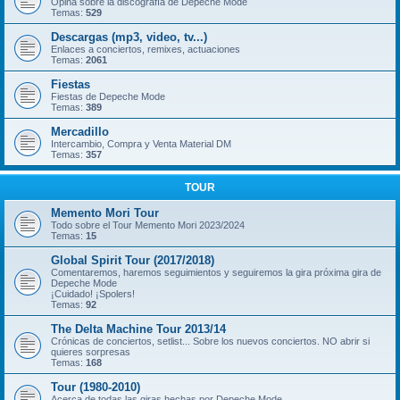
Opina sobre la discografía de Depeche Mode
Temas:
529
Descargas (mp3, video, tv...)
Enlaces a conciertos, remixes, actuaciones
Temas:
2061
Fiestas
Fiestas de Depeche Mode
Temas:
389
Mercadillo
Intercambio, Compra y Venta Material DM
Temas:
357
TOUR
Memento Mori Tour
Todo sobre el Tour Memento Mori 2023/2024
Temas:
15
Global Spirit Tour (2017/2018)
Comentaremos, haremos seguimientos y seguiremos la gira próxima gira de
Depeche Mode
¡Cuidado! ¡Spolers!
Temas:
92
The Delta Machine Tour 2013/14
Crónicas de conciertos, setlist... Sobre los nuevos conciertos. NO abrir si
quieres sorpresas
Temas:
168
Tour (1980-2010)
Acerca de todas las giras hechas por Depeche Mode.