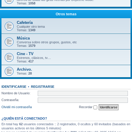
Temas:
1058
Otros temas
Cafetería
Cualquier otro tema
Temas:
1349
Música
Conversa sobre otros grupos, gustos, etc
Temas:
1579
Cine - TV
Estrenos, clásicos, tv....
Temas:
417
Archivo.
Temas:
28
IDENTIFICARSE
•
REGISTRARSE
Nombre de Usuario:
Contraseña:
Olvidé mi contraseña
Recordar
¿QUIÉN ESTÁ CONECTADO?
En total hay
62
usuarios conectados :: 2 registrados, 0 ocultos y 60 invitados (basados en
usuarios activos en los últimos 5 minutos)