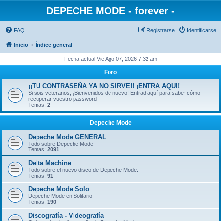
DEPECHE MODE - forever -
FAQ
Registrarse
Identificarse
Inicio
Índice general
Fecha actual Vie Ago 07, 2026 7:32 am
Foro
¡¡TU CONTRASEÑA YA NO SIRVE!! ¡ENTRA AQUI!
Si sois veteranos, ¡Bienvenidos de nuevo! Entrad aquí para saber cómo
recuperar vuestro password
Temas:
2
Depeche Mode
Depeche Mode GENERAL
Todo sobre Depeche Mode
Temas:
2091
Delta Machine
Todo sobre el nuevo disco de Depeche Mode.
Temas:
91
Depeche Mode Solo
Depeche Mode en Solitario
Temas:
190
Discografía - Videografía