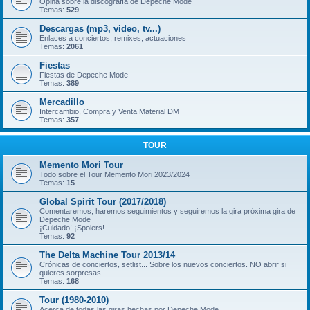
Opina sobre la discografía de Depeche Mode
Temas:
529
Descargas (mp3, video, tv...)
Enlaces a conciertos, remixes, actuaciones
Temas:
2061
Fiestas
Fiestas de Depeche Mode
Temas:
389
Mercadillo
Intercambio, Compra y Venta Material DM
Temas:
357
TOUR
Memento Mori Tour
Todo sobre el Tour Memento Mori 2023/2024
Temas:
15
Global Spirit Tour (2017/2018)
Comentaremos, haremos seguimientos y seguiremos la gira próxima gira de
Depeche Mode
¡Cuidado! ¡Spolers!
Temas:
92
The Delta Machine Tour 2013/14
Crónicas de conciertos, setlist... Sobre los nuevos conciertos. NO abrir si
quieres sorpresas
Temas:
168
Tour (1980-2010)
Acerca de todas las giras hechas por Depeche Mode.