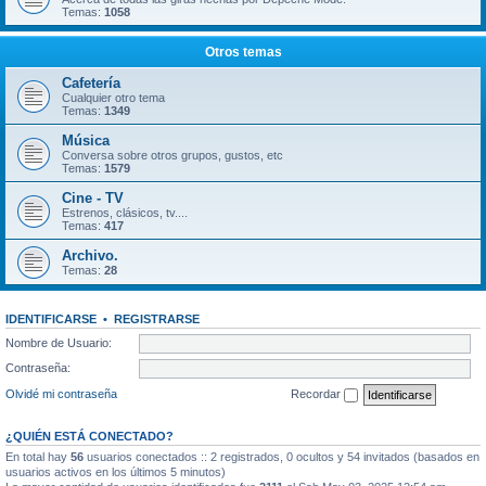
Temas:
1058
Otros temas
Cafetería
Cualquier otro tema
Temas:
1349
Música
Conversa sobre otros grupos, gustos, etc
Temas:
1579
Cine - TV
Estrenos, clásicos, tv....
Temas:
417
Archivo.
Temas:
28
IDENTIFICARSE
•
REGISTRARSE
Nombre de Usuario:
Contraseña:
Olvidé mi contraseña
Recordar
¿QUIÉN ESTÁ CONECTADO?
En total hay
56
usuarios conectados :: 2 registrados, 0 ocultos y 54 invitados (basados en
usuarios activos en los últimos 5 minutos)