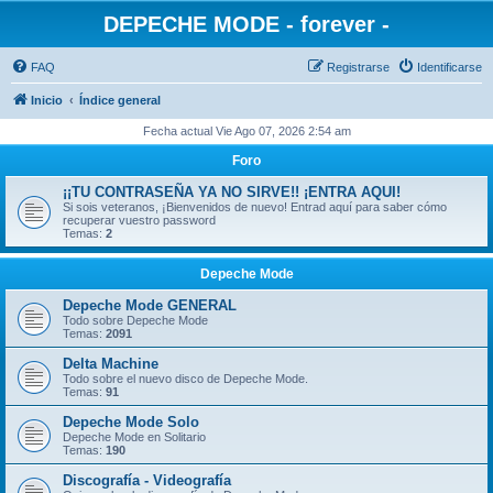
DEPECHE MODE - forever -
FAQ
Registrarse
Identificarse
Inicio
Índice general
Fecha actual Vie Ago 07, 2026 2:54 am
Foro
¡¡TU CONTRASEÑA YA NO SIRVE!! ¡ENTRA AQUI!
Si sois veteranos, ¡Bienvenidos de nuevo! Entrad aquí para saber cómo
recuperar vuestro password
Temas:
2
Depeche Mode
Depeche Mode GENERAL
Todo sobre Depeche Mode
Temas:
2091
Delta Machine
Todo sobre el nuevo disco de Depeche Mode.
Temas:
91
Depeche Mode Solo
Depeche Mode en Solitario
Temas:
190
Discografía - Videografía