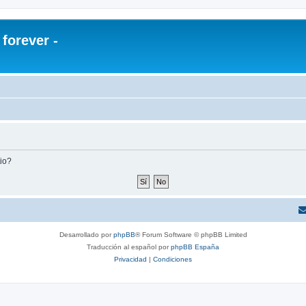
orever -
tio?
Desarrollado por
phpBB
® Forum Software © phpBB Limited
Traducción al español por
phpBB España
Privacidad
|
Condiciones