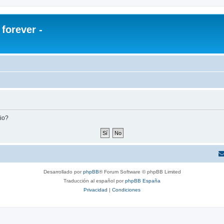
orever -
tio?
Desarrollado por
phpBB
® Forum Software © phpBB Limited
Traducción al español por
phpBB España
Privacidad
|
Condiciones