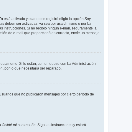
O) está activado y cuando se registró eligió la opción
Soy
tas deben ser activadas, ya sea por usted mismo o por La
 las instrucciones. Si no recibió ningún e-mail, seguramente la
rección de e-mail que proporcionó es correcta, envíe un mensaje
rrectamente. Si lo están, comuníquese con La Administración
n, por lo que necesitaría ser reparado.
usuarios que no publicaron mensajes por cierto periodo de
en
Olvidé mi contraseña
. Siga las instrucciones y estará