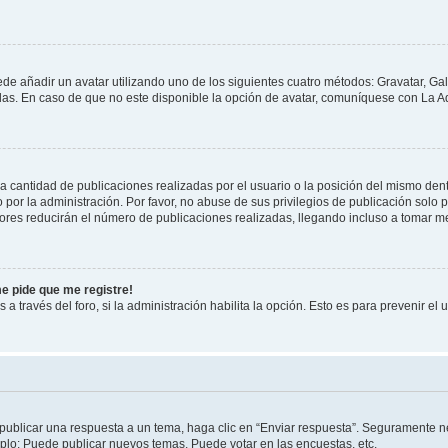
ede añadir un avatar utilizando uno de los siguientes cuatro métodos: Gravatar, Ga
s. En caso de que no este disponible la opción de avatar, comuníquese con La Ad
cantidad de publicaciones realizadas por el usuario o la posición del mismo dentr
r la administración. Por favor, no abuse de sus privilegios de publicación solo p
ores reducirán el número de publicaciones realizadas, llegando incluso a tomar me
me pide que me registre!
 a través del foro, si la administración habilita la opción. Esto es para prevenir e
publicar una respuesta a un tema, haga clic en “Enviar respuesta”. Seguramente ne
mplo: Puede publicar nuevos temas, Puede votar en las encuestas, etc.