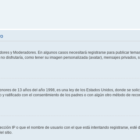
ro
adores y Moderadores. En algunos casos necesitará registrarse para publicar temas
no disfrutaría, como tener su imagen personalizada (avatar), mensajes privados, s
res de 13 años del año 1998, es una ley de los Estados Unidos, donde se solicita 
to y ratificado con el consentimiento de los padres o con algún otro método de rec
ección IP o que el nombre de usuario con el que está intentando registrarse, esté 
l sitio.