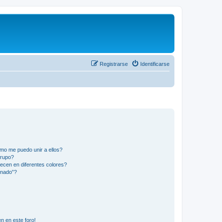
Registrarse
Identificarse
mo me puedo unir a ellos?
Grupo?
ecen en diferentes colores?
inado”?
n en este foro!