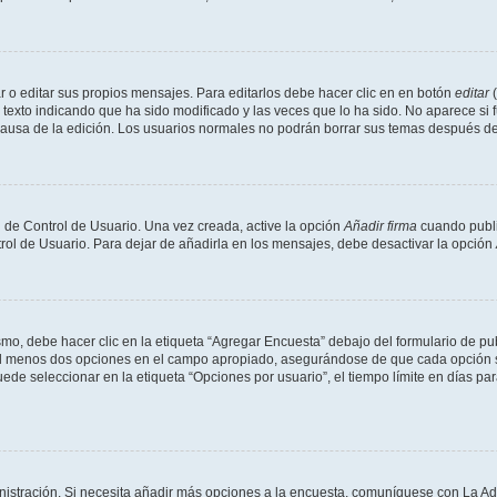
 o editar sus propios mensajes. Para editarlos debe hacer clic en en botón
editar
(
texto indicando que ha sido modificado y las veces que lo ha sido. No aparece si 
a causa de la edición. Los usuarios normales no podrán borrar sus temas después 
 de Control de Usuario. Una vez creada, active la opción
Añadir firma
cuando publi
trol de Usuario. Para dejar de añadirla en los mensajes, debe desactivar la opción
o, debe hacer clic en la etiqueta “Agregar Encuesta” debajo del formulario de publi
 al menos dos opciones en el campo apropiado, asegurándose de que cada opción se
 seleccionar en la etiqueta “Opciones por usuario”, el tiempo límite en días para 
inistración. Si necesita añadir más opciones a la encuesta, comuníquese con La Ad