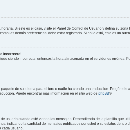
horaria. Si este es el caso, visite el Panel de Control de Usuario y defina su zona
 como las demás preferencias, debe estar registrado. Si no lo está, este es un bu
do incorrecto!
 sigue siendo incorrecta, entonces la hora almacenada en el servidor es errónea. P
 paquete de su idioma para el foro o nadie ha creado una traducción. Pregúntele a
 traducción. Puede encontrar más información en el sitio web de
phpBB
®
suario cuando esté viendo los mensajes. Dependiendo de la plantilla que utilice
ntos, indicando la cantidad de mensajes publicados por usted o su estatus dentro
a cada usuario.