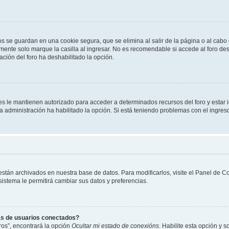
os se guardan en una cookie segura, que se elimina al salir de la página o al cab
ente solo marque la casilla al ingresar. No es recomendable si accede al foro des
tración del foro ha deshabilitado la opción.
les le mantienen autorizado para acceder a determinados recursos del foro y estar
 la administración ha habilitado la opción. Si está teniendo problemas con el ingres
 están archivados en nuestra base de datos. Para modificarlos, visite el Panel de 
 sistema le permitirá cambiar sus datos y preferencias.
as de usuarios conectados?
os”, encontrará la opción
Ocultar mi estado de conexións
. Habilite esta opción y 