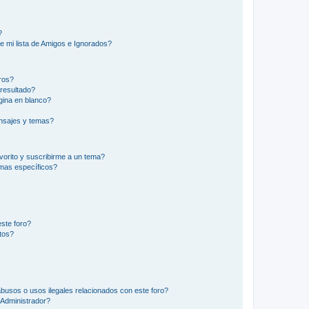
?
e mi lista de Amigos e Ignorados?
ros?
resultado?
ina en blanco?
nsajes y temas?
vorito y suscribirme a un tema?
emas específicos?
ste foro?
tos?
busos o usos ilegales relacionados con este foro?
Administrador?