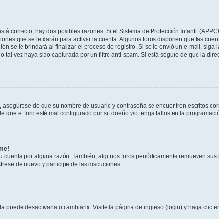
stá correcto, hay dos posibles razones. Si el Sistema de Protección Infantil (APPC
iones que se le darán para activar la cuenta. Algunos foros disponen que las cuen
ón se le brindará al finalizar el proceso de registro. Si se le envió un e-mail, siga
o tal vez haya sido capturada por un filtro anti-spam. Si está seguro de que la di
o, asegúrese de que su nombre de usuario y contraseña se encuentren escritos co
 que el foro esté mal configurado por su dueño y/o tenga fallos en la programació
rme!
su cuenta por alguna razón. También, algunos foros periódicamente remueven sus 
strese de nuevo y participe de las discuciones.
 puede desactivarla o cambiarla. Visite la página de ingreso (login) y haga clic 