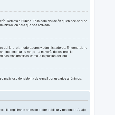
lería, Remoto o Subida. Es la administración quien decide si se
ministración para que sea activada.
o del foro, e.j. moderadores y administradores. En general, no
ara incrementar su rango. La mayoría de los foros lo
didas mas drásticas, como la expulsión del foro.
l uso malicioso del sistema de e-mail por usuarios anónimos.
cesite registrarse antes de poder publicar y responder. Abajo