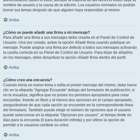
administración quién lo editó, aunque la mayoría de las veces el editor deja su
nombre de usuario y la causa de la edición. Los usuarios normales no podrán
borrar sus temas después de que alguien haya respondido al mismo.
Arriba
¿Cómo se puede añadir una firma a mi mensaje?
Para añadir una firma a sus mensajes debe crearla en el Panel de Control de
Usuario. Una vez creada, active la opción
Añadir firma
cuando publique un
mensaje. Puede asignar una firma por defecto a todos sus mensajes activando
la casilla correcta en su Panel de Control de Usuario. Para dejar de añadirla
en los mensajes, debe desactivar la opción
Añadir firma
dentro del perfil.
Arriba
¿Cómo creo una encuesta?
Cuando inicia un nuevo tema o edita el primer mensaje del mismo, debe hacer
clic en la etiqueta “Agregar Encuesta” debajo del formulario de publicación; si
no la visualiza, significa que no posee los permisos apropiados para crear
encuestas. Inserte un título y al menos dos opciones en el campo apropiado,
asegurándose de que cada opción se encuentre en la correspondiente línea
del formulario. También puede elegir el número de opciones que el usuario
puede seleccionar en la etiqueta “Opciones por usuario”, el tiempo límite en
días para la encuesta (0 para duración infinita) y por último la opción de
permitir a lo usuarios cambiar su votos.
Arriba