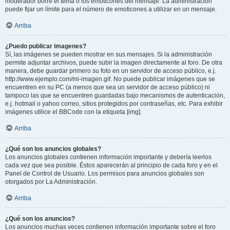
moderador borre el tema o los emoticones del mensaje. La administración
puede fijar un límite para el número de emoticones a utilizar en un mensaje.
Arriba
¿Puedo publicar imagenes?
Sí, las imágenes se pueden mostrar en sus mensajes. Si la administración
permite adjuntar archivos, puede subir la imagen directamente al foro. De otra
manera, debe guardar primero su foto en un servidor de acceso público, e.j.
http://www.ejemplo.com/mi-imagen.gif. No puede publicar imágenes que se
encuentren en su PC (a menos que sea un servidor de acceso público) ni
tampoco las que se encuentren guardadas bajo mecanismos de autenticación,
e.j. hotmail o yahoo correo, sitios protegidos por contraseñas, etc. Para exhibir
imágenes utilice el BBCode con la etiqueta [img].
Arriba
¿Qué son los anuncios globales?
Los anuncios globales contienen información importante y debería leerlos
cada vez que sea posible. Éstos aparecerán al principio de cada foro y en el
Panel de Control de Usuario. Los permisos para anuncios globales son
otorgados por La Administración.
Arriba
¿Qué son los anuncios?
Los anuncios muchas veces contienen información importante sobre el foro