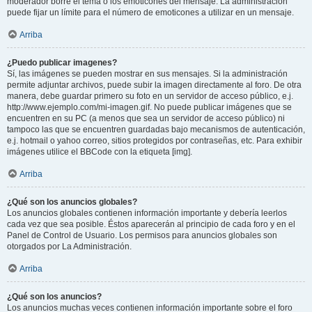
moderador borre el tema o los emoticones del mensaje. La administración
puede fijar un límite para el número de emoticones a utilizar en un mensaje.
Arriba
¿Puedo publicar imagenes?
Sí, las imágenes se pueden mostrar en sus mensajes. Si la administración
permite adjuntar archivos, puede subir la imagen directamente al foro. De otra
manera, debe guardar primero su foto en un servidor de acceso público, e.j.
http://www.ejemplo.com/mi-imagen.gif. No puede publicar imágenes que se
encuentren en su PC (a menos que sea un servidor de acceso público) ni
tampoco las que se encuentren guardadas bajo mecanismos de autenticación,
e.j. hotmail o yahoo correo, sitios protegidos por contraseñas, etc. Para exhibir
imágenes utilice el BBCode con la etiqueta [img].
Arriba
¿Qué son los anuncios globales?
Los anuncios globales contienen información importante y debería leerlos
cada vez que sea posible. Éstos aparecerán al principio de cada foro y en el
Panel de Control de Usuario. Los permisos para anuncios globales son
otorgados por La Administración.
Arriba
¿Qué son los anuncios?
Los anuncios muchas veces contienen información importante sobre el foro