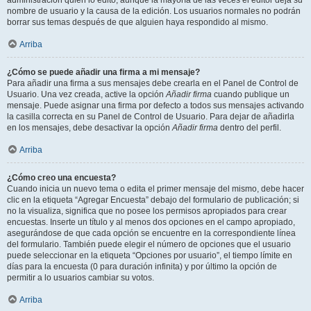
administración quién lo editó, aunque la mayoría de las veces el editor deja su
nombre de usuario y la causa de la edición. Los usuarios normales no podrán
borrar sus temas después de que alguien haya respondido al mismo.
Arriba
¿Cómo se puede añadir una firma a mi mensaje?
Para añadir una firma a sus mensajes debe crearla en el Panel de Control de
Usuario. Una vez creada, active la opción
Añadir firma
cuando publique un
mensaje. Puede asignar una firma por defecto a todos sus mensajes activando
la casilla correcta en su Panel de Control de Usuario. Para dejar de añadirla
en los mensajes, debe desactivar la opción
Añadir firma
dentro del perfil.
Arriba
¿Cómo creo una encuesta?
Cuando inicia un nuevo tema o edita el primer mensaje del mismo, debe hacer
clic en la etiqueta “Agregar Encuesta” debajo del formulario de publicación; si
no la visualiza, significa que no posee los permisos apropiados para crear
encuestas. Inserte un título y al menos dos opciones en el campo apropiado,
asegurándose de que cada opción se encuentre en la correspondiente línea
del formulario. También puede elegir el número de opciones que el usuario
puede seleccionar en la etiqueta “Opciones por usuario”, el tiempo límite en
días para la encuesta (0 para duración infinita) y por último la opción de
permitir a lo usuarios cambiar su votos.
Arriba