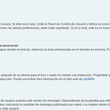
horaria. Si este es el caso, visite el Panel de Control de Usuario y defina su zona
 como las demás preferencias, debe estar registrado. Si no lo está, este es un bu
do incorrecto!
 sigue siendo incorrecta, entonces la hora almacenada en el servidor es errónea. P
 paquete de su idioma para el foro o nadie ha creado una traducción. Pregúntele a
 traducción. Puede encontrar más información en el sitio web de
phpBB
®
suario cuando esté viendo los mensajes. Dependiendo de la plantilla que utilice
ntos, indicando la cantidad de mensajes publicados por usted o su estatus dentro
a cada usuario.