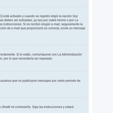
O) está activado y cuando se registró eligió la opción
Soy
tas deben ser activadas, ya sea por usted mismo o por La
 las instrucciones. Si no recibió ningún e-mail, seguramente la
rección de e-mail que proporcionó es correcta, envíe un mensaje
rrectamente. Si lo están, comuníquese con La Administración
n, por lo que necesitaría ser reparado.
usuarios que no publicaron mensajes por cierto periodo de
en
Olvidé mi contraseña
. Siga las instrucciones y estará