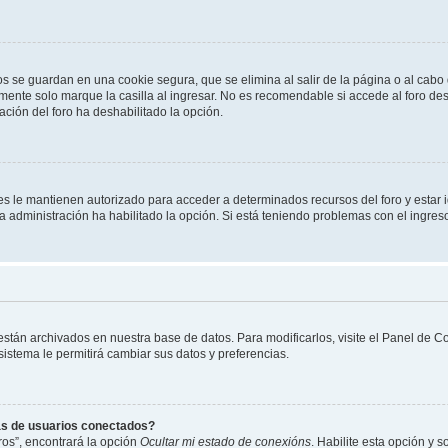
os se guardan en una cookie segura, que se elimina al salir de la página o al cab
ente solo marque la casilla al ingresar. No es recomendable si accede al foro des
tración del foro ha deshabilitado la opción.
les le mantienen autorizado para acceder a determinados recursos del foro y estar
 la administración ha habilitado la opción. Si está teniendo problemas con el ingres
 están archivados en nuestra base de datos. Para modificarlos, visite el Panel de 
 sistema le permitirá cambiar sus datos y preferencias.
as de usuarios conectados?
os”, encontrará la opción
Ocultar mi estado de conexións
. Habilite esta opción y 