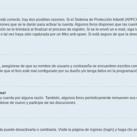
stá correcto, hay dos posibles razones. Si el Sistema de Protección Infantil (APPC
iones que se le darán para activar la cuenta. Algunos foros disponen que las cuen
ón se le brindará al finalizar el proceso de registro. Si se le envió un e-mail, siga
o tal vez haya sido capturada por un filtro anti-spam. Si está seguro de que la di
o, asegúrese de que su nombre de usuario y contraseña se encuentren escritos co
 que el foro esté mal configurado por su dueño y/o tenga fallos en la programació
rme!
su cuenta por alguna razón. También, algunos foros periódicamente remueven sus 
strese de nuevo y participe de las discuciones.
 puede desactivarla o cambiarla. Visite la página de ingreso (login) y haga clic 