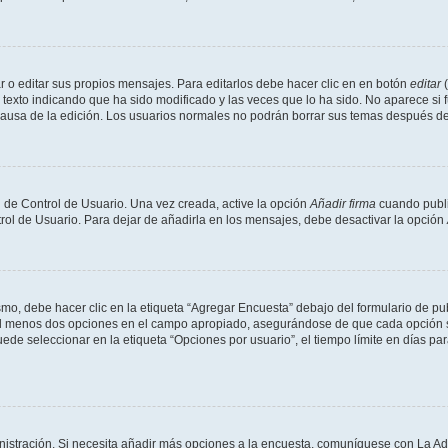
 o editar sus propios mensajes. Para editarlos debe hacer clic en en botón
editar
(
texto indicando que ha sido modificado y las veces que lo ha sido. No aparece si 
a causa de la edición. Los usuarios normales no podrán borrar sus temas después 
 de Control de Usuario. Una vez creada, active la opción
Añadir firma
cuando publi
trol de Usuario. Para dejar de añadirla en los mensajes, debe desactivar la opción
o, debe hacer clic en la etiqueta “Agregar Encuesta” debajo del formulario de publi
 al menos dos opciones en el campo apropiado, asegurándose de que cada opción se
 seleccionar en la etiqueta “Opciones por usuario”, el tiempo límite en días para 
inistración. Si necesita añadir más opciones a la encuesta, comuníquese con La Ad