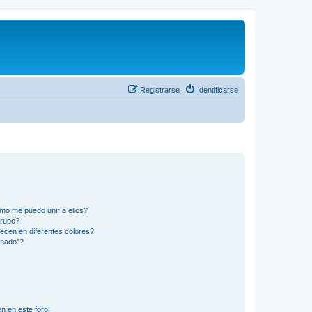
Registrarse
Identificarse
mo me puedo unir a ellos?
Grupo?
ecen en diferentes colores?
inado”?
n en este foro!