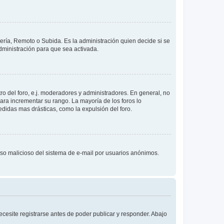
lería, Remoto o Subida. Es la administración quien decide si se
ministración para que sea activada.
o del foro, e.j. moderadores y administradores. En general, no
ara incrementar su rango. La mayoría de los foros lo
didas mas drásticas, como la expulsión del foro.
l uso malicioso del sistema de e-mail por usuarios anónimos.
cesite registrarse antes de poder publicar y responder. Abajo