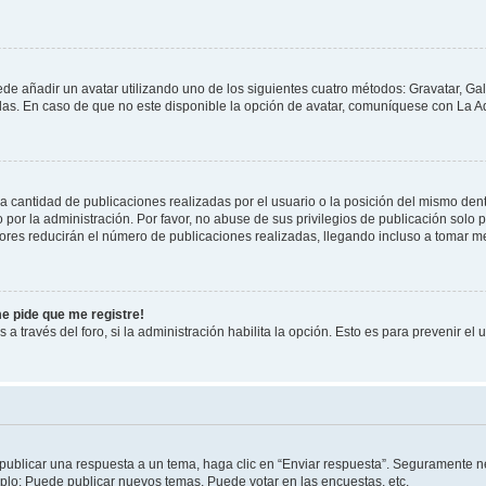
ede añadir un avatar utilizando uno de los siguientes cuatro métodos: Gravatar, Ga
s. En caso de que no este disponible la opción de avatar, comuníquese con La Ad
cantidad de publicaciones realizadas por el usuario o la posición del mismo dentr
r la administración. Por favor, no abuse de sus privilegios de publicación solo p
ores reducirán el número de publicaciones realizadas, llegando incluso a tomar me
me pide que me registre!
 a través del foro, si la administración habilita la opción. Esto es para prevenir e
publicar una respuesta a un tema, haga clic en “Enviar respuesta”. Seguramente ne
mplo: Puede publicar nuevos temas, Puede votar en las encuestas, etc.