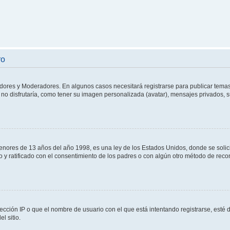
ro
adores y Moderadores. En algunos casos necesitará registrarse para publicar temas
no disfrutaría, como tener su imagen personalizada (avatar), mensajes privados, s
res de 13 años del año 1998, es una ley de los Estados Unidos, donde se solicita 
to y ratificado con el consentimiento de los padres o con algún otro método de rec
ección IP o que el nombre de usuario con el que está intentando registrarse, esté 
l sitio.