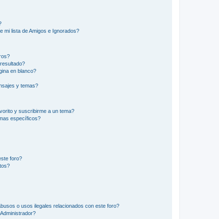
?
e mi lista de Amigos e Ignorados?
ros?
resultado?
ina en blanco?
nsajes y temas?
vorito y suscribirme a un tema?
emas específicos?
ste foro?
tos?
busos o usos ilegales relacionados con este foro?
Administrador?