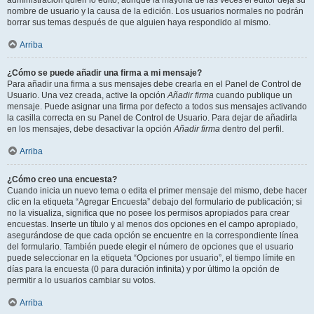
administración quién lo editó, aunque la mayoría de las veces el editor deja su
nombre de usuario y la causa de la edición. Los usuarios normales no podrán
borrar sus temas después de que alguien haya respondido al mismo.
Arriba
¿Cómo se puede añadir una firma a mi mensaje?
Para añadir una firma a sus mensajes debe crearla en el Panel de Control de
Usuario. Una vez creada, active la opción
Añadir firma
cuando publique un
mensaje. Puede asignar una firma por defecto a todos sus mensajes activando
la casilla correcta en su Panel de Control de Usuario. Para dejar de añadirla
en los mensajes, debe desactivar la opción
Añadir firma
dentro del perfil.
Arriba
¿Cómo creo una encuesta?
Cuando inicia un nuevo tema o edita el primer mensaje del mismo, debe hacer
clic en la etiqueta “Agregar Encuesta” debajo del formulario de publicación; si
no la visualiza, significa que no posee los permisos apropiados para crear
encuestas. Inserte un título y al menos dos opciones en el campo apropiado,
asegurándose de que cada opción se encuentre en la correspondiente línea
del formulario. También puede elegir el número de opciones que el usuario
puede seleccionar en la etiqueta “Opciones por usuario”, el tiempo límite en
días para la encuesta (0 para duración infinita) y por último la opción de
permitir a lo usuarios cambiar su votos.
Arriba