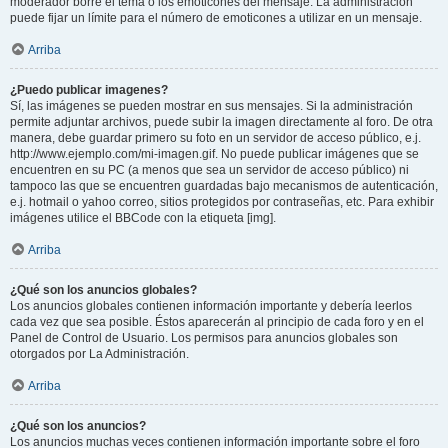
moderador borre el tema o los emoticones del mensaje. La administración
puede fijar un límite para el número de emoticones a utilizar en un mensaje.
Arriba
¿Puedo publicar imagenes?
Sí, las imágenes se pueden mostrar en sus mensajes. Si la administración
permite adjuntar archivos, puede subir la imagen directamente al foro. De otra
manera, debe guardar primero su foto en un servidor de acceso público, e.j.
http://www.ejemplo.com/mi-imagen.gif. No puede publicar imágenes que se
encuentren en su PC (a menos que sea un servidor de acceso público) ni
tampoco las que se encuentren guardadas bajo mecanismos de autenticación,
e.j. hotmail o yahoo correo, sitios protegidos por contraseñas, etc. Para exhibir
imágenes utilice el BBCode con la etiqueta [img].
Arriba
¿Qué son los anuncios globales?
Los anuncios globales contienen información importante y debería leerlos
cada vez que sea posible. Éstos aparecerán al principio de cada foro y en el
Panel de Control de Usuario. Los permisos para anuncios globales son
otorgados por La Administración.
Arriba
¿Qué son los anuncios?
Los anuncios muchas veces contienen información importante sobre el foro