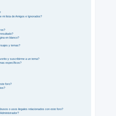
?
e mi lista de Amigos e Ignorados?
ros?
resultado?
ina en blanco?
nsajes y temas?
vorito y suscribirme a un tema?
emas específicos?
ste foro?
tos?
busos o usos ilegales relacionados con este foro?
Administrador?