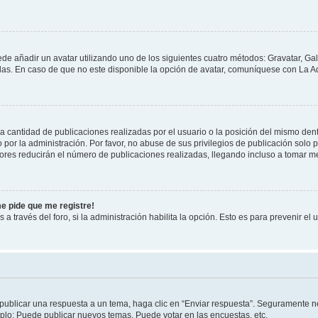
ede añadir un avatar utilizando uno de los siguientes cuatro métodos: Gravatar, Ga
s. En caso de que no este disponible la opción de avatar, comuníquese con La Ad
cantidad de publicaciones realizadas por el usuario o la posición del mismo dentr
r la administración. Por favor, no abuse de sus privilegios de publicación solo p
ores reducirán el número de publicaciones realizadas, llegando incluso a tomar me
me pide que me registre!
 a través del foro, si la administración habilita la opción. Esto es para prevenir e
publicar una respuesta a un tema, haga clic en “Enviar respuesta”. Seguramente ne
mplo: Puede publicar nuevos temas, Puede votar en las encuestas, etc.