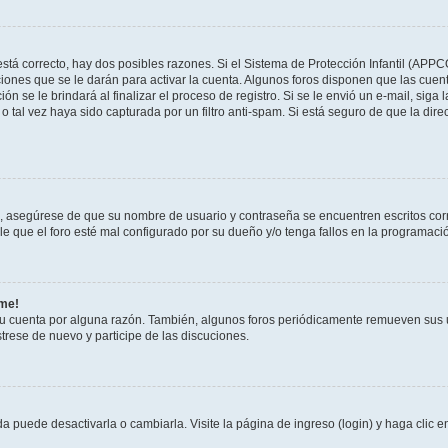
stá correcto, hay dos posibles razones. Si el Sistema de Protección Infantil (APPC
iones que se le darán para activar la cuenta. Algunos foros disponen que las cuen
ón se le brindará al finalizar el proceso de registro. Si se le envió un e-mail, siga
o tal vez haya sido capturada por un filtro anti-spam. Si está seguro de que la di
o, asegúrese de que su nombre de usuario y contraseña se encuentren escritos co
 que el foro esté mal configurado por su dueño y/o tenga fallos en la programació
rme!
su cuenta por alguna razón. También, algunos foros periódicamente remueven sus 
strese de nuevo y participe de las discuciones.
 puede desactivarla o cambiarla. Visite la página de ingreso (login) y haga clic 