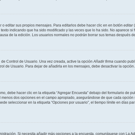
 o editar sus propios mensajes. Para editarlos debe hacer clic en en botón
editar
(
texto indicando que ha sido modificado y las veces que lo ha sido. No aparece si 
a causa de la edición. Los usuarios normales no podrán borrar sus temas después 
 de Control de Usuario. Una vez creada, active la opción
Añadir firma
cuando publi
trol de Usuario. Para dejar de añadirla en los mensajes, debe desactivar la opción
o, debe hacer clic en la etiqueta “Agregar Encuesta” debajo del formulario de publi
 al menos dos opciones en el campo apropiado, asegurándose de que cada opción se
 seleccionar en la etiqueta “Opciones por usuario”, el tiempo límite en días para 
inistración. Si necesita añadir más opciones a la encuesta, comuníquese con La Ad