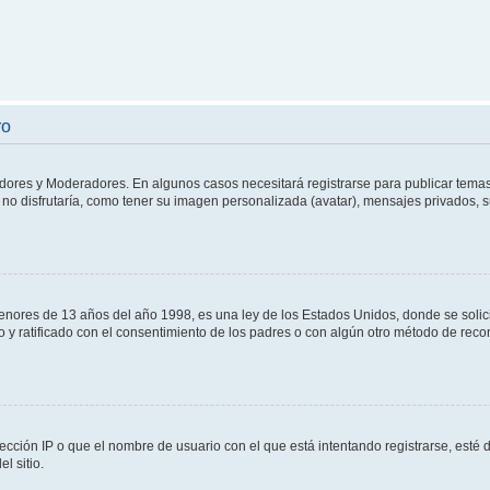
ro
adores y Moderadores. En algunos casos necesitará registrarse para publicar temas
no disfrutaría, como tener su imagen personalizada (avatar), mensajes privados, s
res de 13 años del año 1998, es una ley de los Estados Unidos, donde se solicita 
to y ratificado con el consentimiento de los padres o con algún otro método de rec
ección IP o que el nombre de usuario con el que está intentando registrarse, esté 
l sitio.