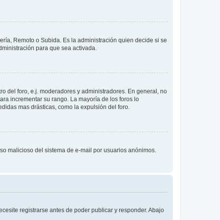
lería, Remoto o Subida. Es la administración quien decide si se
ministración para que sea activada.
o del foro, e.j. moderadores y administradores. En general, no
ara incrementar su rango. La mayoría de los foros lo
didas mas drásticas, como la expulsión del foro.
l uso malicioso del sistema de e-mail por usuarios anónimos.
cesite registrarse antes de poder publicar y responder. Abajo