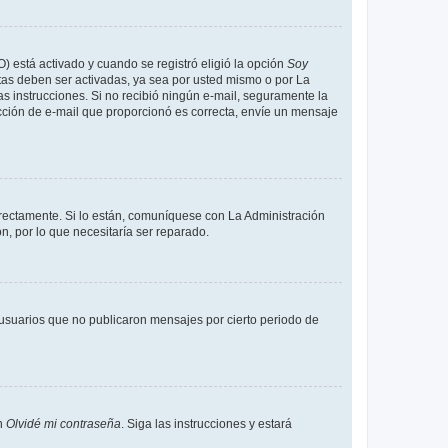
O) está activado y cuando se registró eligió la opción
Soy
tas deben ser activadas, ya sea por usted mismo o por La
 las instrucciones. Si no recibió ningún e-mail, seguramente la
rección de e-mail que proporcionó es correcta, envíe un mensaje
rrectamente. Si lo están, comuníquese con La Administración
n, por lo que necesitaría ser reparado.
usuarios que no publicaron mensajes por cierto periodo de
en
Olvidé mi contraseña
. Siga las instrucciones y estará