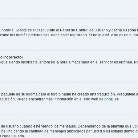
horaria. Si este es el caso, visite el Panel de Control de Usuario y defina su zona
 como las demás preferencias, debe estar registrado. Si no lo está, este es un bu
do incorrecto!
 sigue siendo incorrecta, entonces la hora almacenada en el servidor es errónea. P
 paquete de su idioma para el foro o nadie ha creado una traducción. Pregúntele a
 traducción. Puede encontrar más información en el sitio web de
phpBB
®
suario cuando esté viendo los mensajes. Dependiendo de la plantilla que utilice
ntos, indicando la cantidad de mensajes publicados por usted o su estatus dentro
a cada usuario.