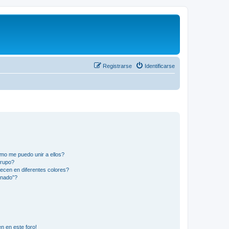
Registrarse
Identificarse
mo me puedo unir a ellos?
Grupo?
ecen en diferentes colores?
inado”?
n en este foro!