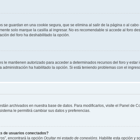
os se guardan en una cookie segura, que se elimina al salir de la página o al cab
ente solo marque la casilla al ingresar. No es recomendable si accede al foro des
tración del foro ha deshabilitado la opción.
les le mantienen autorizado para acceder a determinados recursos del foro y estar
 la administración ha habilitado la opción. Si está teniendo problemas con el ingres
 están archivados en nuestra base de datos. Para modificarlos, visite el Panel de 
 sistema le permitirá cambiar sus datos y preferencias.
as de usuarios conectados?
os”, encontrará la opción
Ocultar mi estado de conexións
. Habilite esta opción y 