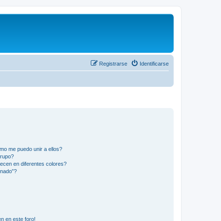
Registrarse
Identificarse
mo me puedo unir a ellos?
Grupo?
ecen en diferentes colores?
inado”?
n en este foro!