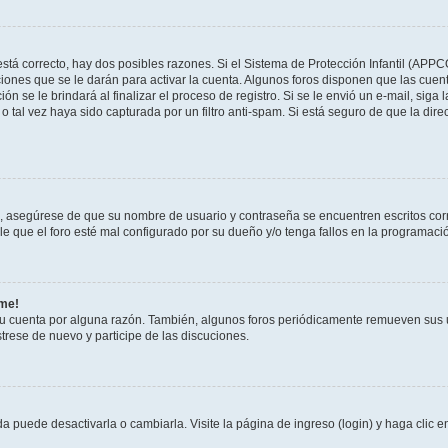
stá correcto, hay dos posibles razones. Si el Sistema de Protección Infantil (APPC
iones que se le darán para activar la cuenta. Algunos foros disponen que las cuen
ón se le brindará al finalizar el proceso de registro. Si se le envió un e-mail, siga
o tal vez haya sido capturada por un filtro anti-spam. Si está seguro de que la di
o, asegúrese de que su nombre de usuario y contraseña se encuentren escritos co
 que el foro esté mal configurado por su dueño y/o tenga fallos en la programació
rme!
su cuenta por alguna razón. También, algunos foros periódicamente remueven sus 
strese de nuevo y participe de las discuciones.
 puede desactivarla o cambiarla. Visite la página de ingreso (login) y haga clic 