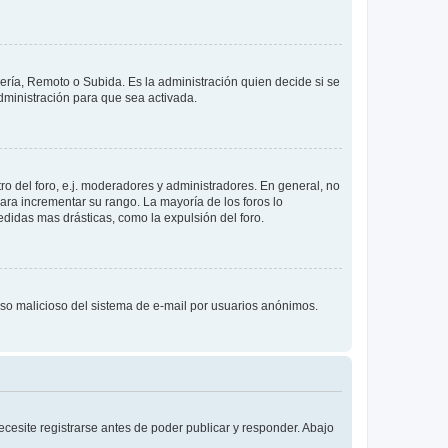
lería, Remoto o Subida. Es la administración quien decide si se
ministración para que sea activada.
o del foro, e.j. moderadores y administradores. En general, no
ara incrementar su rango. La mayoría de los foros lo
didas mas drásticas, como la expulsión del foro.
l uso malicioso del sistema de e-mail por usuarios anónimos.
cesite registrarse antes de poder publicar y responder. Abajo