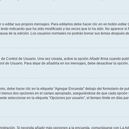
 o editar sus propios mensajes. Para editarlos debe hacer clic en en botón
editar
(
texto indicando que ha sido modificado y las veces que lo ha sido. No aparece si 
a causa de la edición. Los usuarios normales no podrán borrar sus temas después 
 de Control de Usuario. Una vez creada, active la opción
Añadir firma
cuando publi
trol de Usuario. Para dejar de añadirla en los mensajes, debe desactivar la opción
o, debe hacer clic en la etiqueta “Agregar Encuesta” debajo del formulario de publi
 al menos dos opciones en el campo apropiado, asegurándose de que cada opción se
 seleccionar en la etiqueta “Opciones por usuario”, el tiempo límite en días para 
inistración. Si necesita añadir más opciones a la encuesta, comuníquese con La Ad