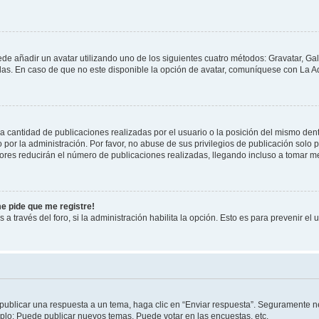
ede añadir un avatar utilizando uno de los siguientes cuatro métodos: Gravatar, Ga
s. En caso de que no este disponible la opción de avatar, comuníquese con La Ad
cantidad de publicaciones realizadas por el usuario o la posición del mismo dentr
r la administración. Por favor, no abuse de sus privilegios de publicación solo p
ores reducirán el número de publicaciones realizadas, llegando incluso a tomar me
me pide que me registre!
 a través del foro, si la administración habilita la opción. Esto es para prevenir e
publicar una respuesta a un tema, haga clic en “Enviar respuesta”. Seguramente ne
mplo: Puede publicar nuevos temas, Puede votar en las encuestas, etc.