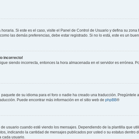
horaria. Si este es el caso, visite el Panel de Control de Usuario y defina su zona
 como las demás preferencias, debe estar registrado. Si no lo está, este es un bu
do incorrecto!
 sigue siendo incorrecta, entonces la hora almacenada en el servidor es errónea. P
 paquete de su idioma para el foro o nadie ha creado una traducción. Pregúntele a
 traducción. Puede encontrar más información en el sitio web de
phpBB
®
suario cuando esté viendo los mensajes. Dependiendo de la plantilla que utilice
ntos, indicando la cantidad de mensajes publicados por usted o su estatus dentro
a cada usuario.