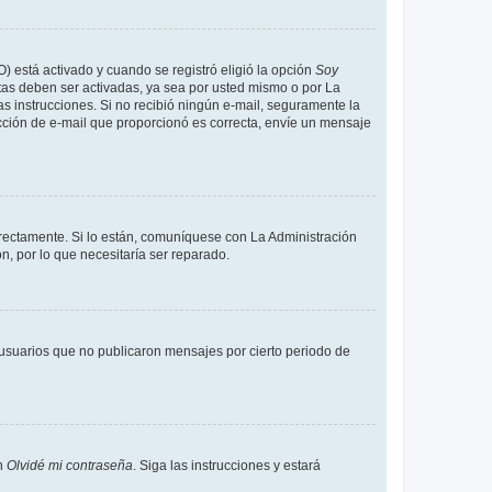
O) está activado y cuando se registró eligió la opción
Soy
tas deben ser activadas, ya sea por usted mismo o por La
 las instrucciones. Si no recibió ningún e-mail, seguramente la
rección de e-mail que proporcionó es correcta, envíe un mensaje
rrectamente. Si lo están, comuníquese con La Administración
n, por lo que necesitaría ser reparado.
usuarios que no publicaron mensajes por cierto periodo de
en
Olvidé mi contraseña
. Siga las instrucciones y estará