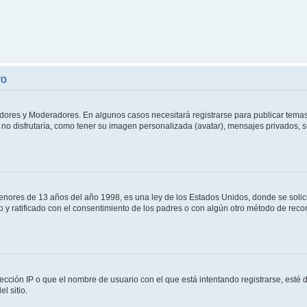
ro
adores y Moderadores. En algunos casos necesitará registrarse para publicar temas
no disfrutaría, como tener su imagen personalizada (avatar), mensajes privados, s
res de 13 años del año 1998, es una ley de los Estados Unidos, donde se solicita 
to y ratificado con el consentimiento de los padres o con algún otro método de rec
ección IP o que el nombre de usuario con el que está intentando registrarse, esté 
l sitio.