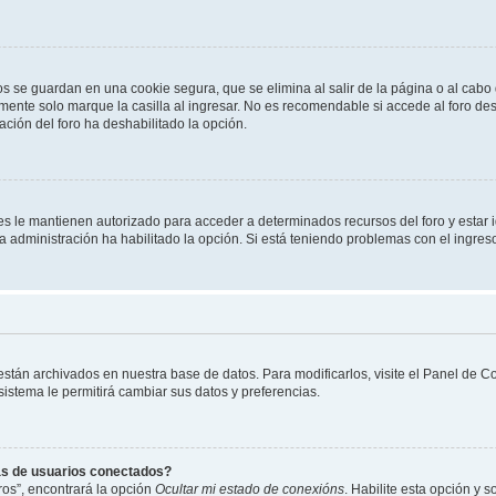
os se guardan en una cookie segura, que se elimina al salir de la página o al cab
ente solo marque la casilla al ingresar. No es recomendable si accede al foro des
tración del foro ha deshabilitado la opción.
les le mantienen autorizado para acceder a determinados recursos del foro y estar
 la administración ha habilitado la opción. Si está teniendo problemas con el ingres
 están archivados en nuestra base de datos. Para modificarlos, visite el Panel de 
 sistema le permitirá cambiar sus datos y preferencias.
as de usuarios conectados?
os”, encontrará la opción
Ocultar mi estado de conexións
. Habilite esta opción y 