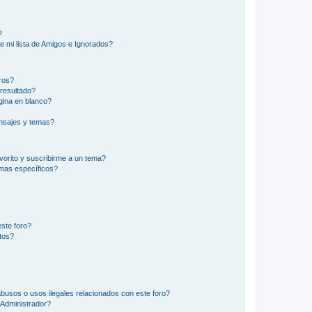
?
e mi lista de Amigos e Ignorados?
ros?
resultado?
ina en blanco?
nsajes y temas?
vorito y suscribirme a un tema?
emas específicos?
ste foro?
tos?
busos o usos ilegales relacionados con este foro?
Administrador?