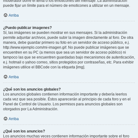
moderador borre el tema o los emoticones del mensaje. La administración
puede fijar un límite para el número de emoticones a utilizar en un mensaje.
Arriba
¿Puedo publicar imagenes?
Sí, las imágenes se pueden mostrar en sus mensajes. Si la administración
permite adjuntar archivos, puede subir la imagen directamente al foro. De otra
manera, debe guardar primero su foto en un servidor de acceso público, e.j.
http://www.ejemplo.com/mi-imagen.gif. No puede publicar imágenes que se
encuentren en su PC (a menos que sea un servidor de acceso público) ni
tampoco las que se encuentren guardadas bajo mecanismos de autenticación,
e.j. hotmail o yahoo correo, sitios protegidos por contraseñas, etc. Para exhibir
imágenes utilice el BBCode con la etiqueta [img].
Arriba
¿Qué son los anuncios globales?
Los anuncios globales contienen información importante y debería leerlos
cada vez que sea posible. Éstos aparecerán al principio de cada foro y en el
Panel de Control de Usuario. Los permisos para anuncios globales son
otorgados por La Administración.
Arriba
¿Qué son los anuncios?
Los anuncios muchas veces contienen información importante sobre el foro