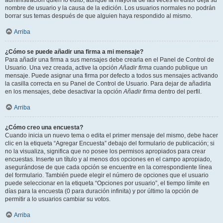
administración quién lo editó, aunque la mayoría de las veces el editor deja su
nombre de usuario y la causa de la edición. Los usuarios normales no podrán
borrar sus temas después de que alguien haya respondido al mismo.
Arriba
¿Cómo se puede añadir una firma a mi mensaje?
Para añadir una firma a sus mensajes debe crearla en el Panel de Control de
Usuario. Una vez creada, active la opción
Añadir firma
cuando publique un
mensaje. Puede asignar una firma por defecto a todos sus mensajes activando
la casilla correcta en su Panel de Control de Usuario. Para dejar de añadirla
en los mensajes, debe desactivar la opción
Añadir firma
dentro del perfil.
Arriba
¿Cómo creo una encuesta?
Cuando inicia un nuevo tema o edita el primer mensaje del mismo, debe hacer
clic en la etiqueta “Agregar Encuesta” debajo del formulario de publicación; si
no la visualiza, significa que no posee los permisos apropiados para crear
encuestas. Inserte un título y al menos dos opciones en el campo apropiado,
asegurándose de que cada opción se encuentre en la correspondiente línea
del formulario. También puede elegir el número de opciones que el usuario
puede seleccionar en la etiqueta “Opciones por usuario”, el tiempo límite en
días para la encuesta (0 para duración infinita) y por último la opción de
permitir a lo usuarios cambiar su votos.
Arriba