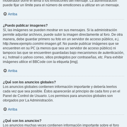
moderador borre el tema o los emoticones del mensaje. La administración
puede fijar un límite para el número de emoticones a utilizar en un mensaje.
Arriba
¿Puedo publicar imagenes?
Sí, las imágenes se pueden mostrar en sus mensajes. Si la administración
permite adjuntar archivos, puede subir la imagen directamente al foro. De otra
manera, debe guardar primero su foto en un servidor de acceso público, e.j.
http://www.ejemplo.com/mi-imagen.gif. No puede publicar imágenes que se
encuentren en su PC (a menos que sea un servidor de acceso público) ni
tampoco las que se encuentren guardadas bajo mecanismos de autenticación,
e.j. hotmail o yahoo correo, sitios protegidos por contraseñas, etc. Para exhibir
imágenes utilice el BBCode con la etiqueta [img].
Arriba
¿Qué son los anuncios globales?
Los anuncios globales contienen información importante y debería leerlos
cada vez que sea posible. Éstos aparecerán al principio de cada foro y en el
Panel de Control de Usuario. Los permisos para anuncios globales son
otorgados por La Administración.
Arriba
¿Qué son los anuncios?
Los anuncios muchas veces contienen información importante sobre el foro