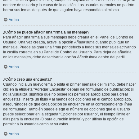
administración quién lo editó, aunque la mayoría de las veces el editor deja su
nombre de usuario y la causa de la edición. Los usuarios normales no podrán
borrar sus temas después de que alguien haya respondido al mismo.
Arriba
¿Cómo se puede añadir una firma a mi mensaje?
Para añadir una firma a sus mensajes debe crearla en el Panel de Control de
Usuario. Una vez creada, active la opción
Añadir firma
cuando publique un
mensaje. Puede asignar una firma por defecto a todos sus mensajes activando
la casilla correcta en su Panel de Control de Usuario. Para dejar de añadirla
en los mensajes, debe desactivar la opción
Añadir firma
dentro del perfil.
Arriba
¿Cómo creo una encuesta?
Cuando inicia un nuevo tema o edita el primer mensaje del mismo, debe hacer
clic en la etiqueta “Agregar Encuesta” debajo del formulario de publicación; si
no la visualiza, significa que no posee los permisos apropiados para crear
encuestas. Inserte un título y al menos dos opciones en el campo apropiado,
asegurándose de que cada opción se encuentre en la correspondiente línea
del formulario. También puede elegir el número de opciones que el usuario
puede seleccionar en la etiqueta “Opciones por usuario”, el tiempo límite en
días para la encuesta (0 para duración infinita) y por último la opción de
permitir a lo usuarios cambiar su votos.
Arriba