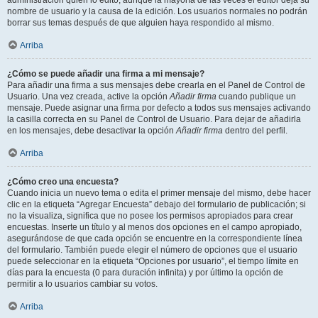
administración quién lo editó, aunque la mayoría de las veces el editor deja su
nombre de usuario y la causa de la edición. Los usuarios normales no podrán
borrar sus temas después de que alguien haya respondido al mismo.
Arriba
¿Cómo se puede añadir una firma a mi mensaje?
Para añadir una firma a sus mensajes debe crearla en el Panel de Control de
Usuario. Una vez creada, active la opción
Añadir firma
cuando publique un
mensaje. Puede asignar una firma por defecto a todos sus mensajes activando
la casilla correcta en su Panel de Control de Usuario. Para dejar de añadirla
en los mensajes, debe desactivar la opción
Añadir firma
dentro del perfil.
Arriba
¿Cómo creo una encuesta?
Cuando inicia un nuevo tema o edita el primer mensaje del mismo, debe hacer
clic en la etiqueta “Agregar Encuesta” debajo del formulario de publicación; si
no la visualiza, significa que no posee los permisos apropiados para crear
encuestas. Inserte un título y al menos dos opciones en el campo apropiado,
asegurándose de que cada opción se encuentre en la correspondiente línea
del formulario. También puede elegir el número de opciones que el usuario
puede seleccionar en la etiqueta “Opciones por usuario”, el tiempo límite en
días para la encuesta (0 para duración infinita) y por último la opción de
permitir a lo usuarios cambiar su votos.
Arriba