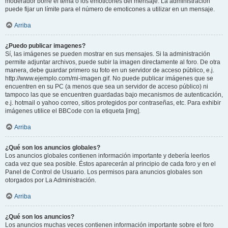
moderador borre el tema o los emoticones del mensaje. La administración
puede fijar un límite para el número de emoticones a utilizar en un mensaje.
Arriba
¿Puedo publicar imagenes?
Sí, las imágenes se pueden mostrar en sus mensajes. Si la administración
permite adjuntar archivos, puede subir la imagen directamente al foro. De otra
manera, debe guardar primero su foto en un servidor de acceso público, e.j.
http://www.ejemplo.com/mi-imagen.gif. No puede publicar imágenes que se
encuentren en su PC (a menos que sea un servidor de acceso público) ni
tampoco las que se encuentren guardadas bajo mecanismos de autenticación,
e.j. hotmail o yahoo correo, sitios protegidos por contraseñas, etc. Para exhibir
imágenes utilice el BBCode con la etiqueta [img].
Arriba
¿Qué son los anuncios globales?
Los anuncios globales contienen información importante y debería leerlos
cada vez que sea posible. Éstos aparecerán al principio de cada foro y en el
Panel de Control de Usuario. Los permisos para anuncios globales son
otorgados por La Administración.
Arriba
¿Qué son los anuncios?
Los anuncios muchas veces contienen información importante sobre el foro