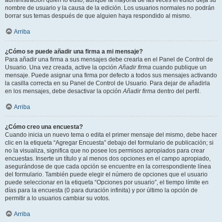
administración quién lo editó, aunque la mayoría de las veces el editor deja su
nombre de usuario y la causa de la edición. Los usuarios normales no podrán
borrar sus temas después de que alguien haya respondido al mismo.
Arriba
¿Cómo se puede añadir una firma a mi mensaje?
Para añadir una firma a sus mensajes debe crearla en el Panel de Control de
Usuario. Una vez creada, active la opción
Añadir firma
cuando publique un
mensaje. Puede asignar una firma por defecto a todos sus mensajes activando
la casilla correcta en su Panel de Control de Usuario. Para dejar de añadirla
en los mensajes, debe desactivar la opción
Añadir firma
dentro del perfil.
Arriba
¿Cómo creo una encuesta?
Cuando inicia un nuevo tema o edita el primer mensaje del mismo, debe hacer
clic en la etiqueta “Agregar Encuesta” debajo del formulario de publicación; si
no la visualiza, significa que no posee los permisos apropiados para crear
encuestas. Inserte un título y al menos dos opciones en el campo apropiado,
asegurándose de que cada opción se encuentre en la correspondiente línea
del formulario. También puede elegir el número de opciones que el usuario
puede seleccionar en la etiqueta “Opciones por usuario”, el tiempo límite en
días para la encuesta (0 para duración infinita) y por último la opción de
permitir a lo usuarios cambiar su votos.
Arriba