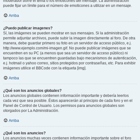
moderador borre el tema o los emoticones del mensaje. La administración
puede fijar un límite para el número de emoticones a utilizar en un mensaje.
Arriba
¿Puedo publicar imagenes?
Sí, las imágenes se pueden mostrar en sus mensajes. Si la administración
permite adjuntar archivos, puede subir la imagen directamente al foro. De otra
manera, debe guardar primero su foto en un servidor de acceso público, e.j.
http://www.ejemplo.com/mi-imagen.gif. No puede publicar imágenes que se
encuentren en su PC (a menos que sea un servidor de acceso público) ni
tampoco las que se encuentren guardadas bajo mecanismos de autenticación,
e.j. hotmail o yahoo correo, sitios protegidos por contraseñas, etc. Para exhibir
imágenes utilice el BBCode con la etiqueta [img].
Arriba
¿Qué son los anuncios globales?
Los anuncios globales contienen información importante y debería leerlos
cada vez que sea posible. Éstos aparecerán al principio de cada foro y en el
Panel de Control de Usuario. Los permisos para anuncios globales son
otorgados por La Administración.
Arriba
¿Qué son los anuncios?
Los anuncios muchas veces contienen información importante sobre el foro