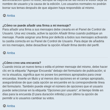
administración quién lo editó, aunque la mayoría de las veces el editor deja su
nombre de usuario y la causa de la edición. Los usuarios normales no podrán
borrar sus temas después de que alguien haya respondido al mismo.
Arriba
¿Cómo se puede añadir una firma a mi mensaje?
Para añadir una firma a sus mensajes debe crearla en el Panel de Control de
Usuario. Una vez creada, active la opción
Añadir firma
cuando publique un
mensaje. Puede asignar una firma por defecto a todos sus mensajes activando
la casilla correcta en su Panel de Control de Usuario. Para dejar de añadirla
en los mensajes, debe desactivar la opción
Añadir firma
dentro del perfil.
Arriba
¿Cómo creo una encuesta?
Cuando inicia un nuevo tema o edita el primer mensaje del mismo, debe hacer
clic en la etiqueta “Agregar Encuesta” debajo del formulario de publicación; si
no la visualiza, significa que no posee los permisos apropiados para crear
encuestas. Inserte un título y al menos dos opciones en el campo apropiado,
asegurándose de que cada opción se encuentre en la correspondiente línea
del formulario. También puede elegir el número de opciones que el usuario
puede seleccionar en la etiqueta “Opciones por usuario”, el tiempo límite en
días para la encuesta (0 para duración infinita) y por último la opción de
permitir a lo usuarios cambiar su votos.
Arriba