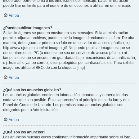
moderador borre el tema o los emoticones del mensaje. La administración
puede fijar un límite para el número de emoticones a utilizar en un mensaje.
Arriba
¿Puedo publicar imagenes?
Sí, las imágenes se pueden mostrar en sus mensajes. Si la administración
permite adjuntar archivos, puede subir la imagen directamente al foro. De otra
manera, debe guardar primero su foto en un servidor de acceso público, e.j.
http://www.ejemplo.com/mi-imagen.gif. No puede publicar imágenes que se
encuentren en su PC (a menos que sea un servidor de acceso público) ni
tampoco las que se encuentren guardadas bajo mecanismos de autenticación,
e.j. hotmail o yahoo correo, sitios protegidos por contraseñas, etc. Para exhibir
imágenes utilice el BBCode con la etiqueta [img].
Arriba
¿Qué son los anuncios globales?
Los anuncios globales contienen información importante y debería leerlos
cada vez que sea posible. Éstos aparecerán al principio de cada foro y en el
Panel de Control de Usuario. Los permisos para anuncios globales son
otorgados por La Administración.
Arriba
¿Qué son los anuncios?
Los anuncios muchas veces contienen información importante sobre el foro