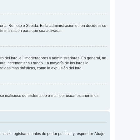
lería, Remoto o Subida. Es la administración quien decide si se
ministración para que sea activada.
o del foro, e.j. moderadores y administradores. En general, no
ara incrementar su rango. La mayoría de los foros lo
didas mas drásticas, como la expulsión del foro.
l uso malicioso del sistema de e-mail por usuarios anónimos.
cesite registrarse antes de poder publicar y responder. Abajo