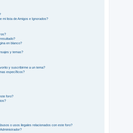
?
e mi lista de Amigos e Ignorados?
ros?
resultado?
ina en blanco?
nsajes y temas?
vorito y suscribirme a un tema?
emas específicos?
ste foro?
tos?
busos o usos ilegales relacionados con este foro?
Administrador?