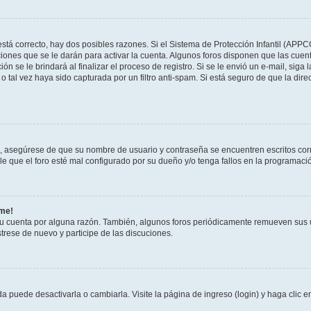
stá correcto, hay dos posibles razones. Si el Sistema de Protección Infantil (APPC
iones que se le darán para activar la cuenta. Algunos foros disponen que las cuen
ón se le brindará al finalizar el proceso de registro. Si se le envió un e-mail, siga
o tal vez haya sido capturada por un filtro anti-spam. Si está seguro de que la di
o, asegúrese de que su nombre de usuario y contraseña se encuentren escritos co
 que el foro esté mal configurado por su dueño y/o tenga fallos en la programació
rme!
su cuenta por alguna razón. También, algunos foros periódicamente remueven sus 
strese de nuevo y participe de las discuciones.
 puede desactivarla o cambiarla. Visite la página de ingreso (login) y haga clic 