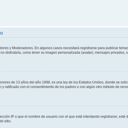
ro
adores y Moderadores. En algunos casos necesitará registrarse para publicar temas
no disfrutaría, como tener su imagen personalizada (avatar), mensajes privados, s
res de 13 años del año 1998, es una ley de los Estados Unidos, donde se solicita 
to y ratificado con el consentimiento de los padres o con algún otro método de rec
ección IP o que el nombre de usuario con el que está intentando registrarse, esté 
l sitio.