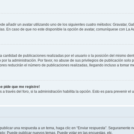
ede añadir un avatar utilizando uno de los siguientes cuatro métodos: Gravatar, Ga
s. En caso de que no este disponible la opción de avatar, comuníquese con La Ad
cantidad de publicaciones realizadas por el usuario o la posición del mismo dentr
r la administración. Por favor, no abuse de sus privilegios de publicación solo p
ores reducirán el número de publicaciones realizadas, llegando incluso a tomar me
me pide que me registre!
 a través del foro, si la administración habilita la opción. Esto es para prevenir e
publicar una respuesta a un tema, haga clic en “Enviar respuesta”. Seguramente ne
mplo: Puede publicar nuevos temas, Puede votar en las encuestas, etc.