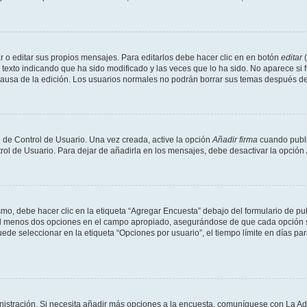
 o editar sus propios mensajes. Para editarlos debe hacer clic en en botón
editar
(
texto indicando que ha sido modificado y las veces que lo ha sido. No aparece si 
a causa de la edición. Los usuarios normales no podrán borrar sus temas después 
 de Control de Usuario. Una vez creada, active la opción
Añadir firma
cuando publi
trol de Usuario. Para dejar de añadirla en los mensajes, debe desactivar la opción
o, debe hacer clic en la etiqueta “Agregar Encuesta” debajo del formulario de publi
 al menos dos opciones en el campo apropiado, asegurándose de que cada opción se
 seleccionar en la etiqueta “Opciones por usuario”, el tiempo límite en días para 
inistración. Si necesita añadir más opciones a la encuesta, comuníquese con La Ad