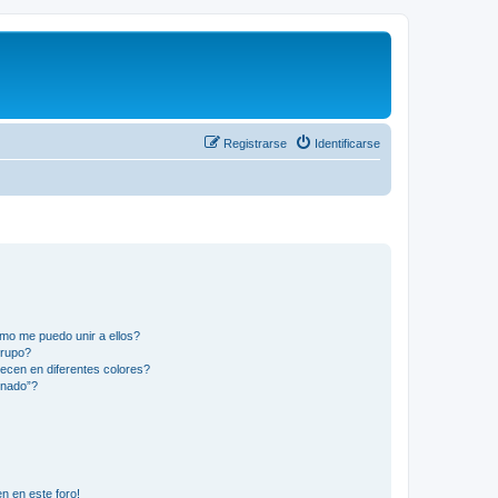
Registrarse
Identificarse
mo me puedo unir a ellos?
Grupo?
ecen en diferentes colores?
inado”?
n en este foro!