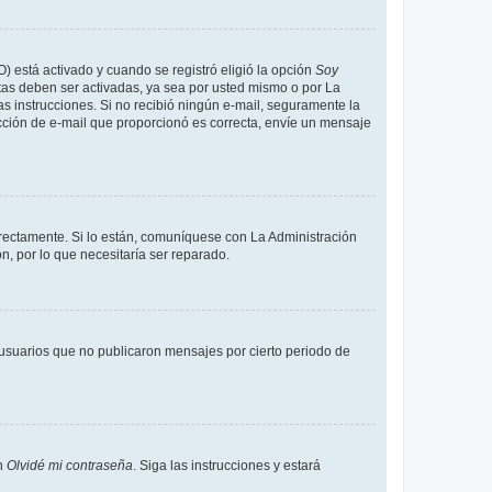
O) está activado y cuando se registró eligió la opción
Soy
tas deben ser activadas, ya sea por usted mismo o por La
 las instrucciones. Si no recibió ningún e-mail, seguramente la
rección de e-mail que proporcionó es correcta, envíe un mensaje
rrectamente. Si lo están, comuníquese con La Administración
n, por lo que necesitaría ser reparado.
usuarios que no publicaron mensajes por cierto periodo de
en
Olvidé mi contraseña
. Siga las instrucciones y estará