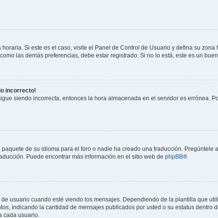
horaria. Si este es el caso, visite el Panel de Control de Usuario y defina su zona
 como las demás preferencias, debe estar registrado. Si no lo está, este es un bu
do incorrecto!
 sigue siendo incorrecta, entonces la hora almacenada en el servidor es errónea. P
 paquete de su idioma para el foro o nadie ha creado una traducción. Pregúntele a
 traducción. Puede encontrar más información en el sitio web de
phpBB
®
suario cuando esté viendo los mensajes. Dependiendo de la plantilla que utilice
ntos, indicando la cantidad de mensajes publicados por usted o su estatus dentro
a cada usuario.