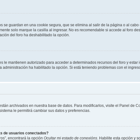
os se guardan en una cookie segura, que se elimina al salir de la página o al cab
ente solo marque la casilla al ingresar. No es recomendable si accede al foro des
tración del foro ha deshabilitado la opción.
les le mantienen autorizado para acceder a determinados recursos del foro y estar
 la administración ha habilitado la opción. Si está teniendo problemas con el ingres
 están archivados en nuestra base de datos. Para modificarlos, visite el Panel de 
 sistema le permitirá cambiar sus datos y preferencias.
as de usuarios conectados?
os”, encontrará la opción
Ocultar mi estado de conexións
. Habilite esta opción y 