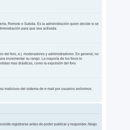
lería, Remoto o Subida. Es la administración quien decide si se
ministración para que sea activada.
o del foro, e.j. moderadores y administradores. En general, no
ara incrementar su rango. La mayoría de los foros lo
didas mas drásticas, como la expulsión del foro.
l uso malicioso del sistema de e-mail por usuarios anónimos.
cesite registrarse antes de poder publicar y responder. Abajo