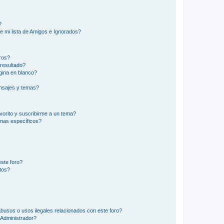
?
e mi lista de Amigos e Ignorados?
ros?
resultado?
ina en blanco?
nsajes y temas?
vorito y suscribirme a un tema?
emas específicos?
ste foro?
tos?
busos o usos ilegales relacionados con este foro?
Administrador?