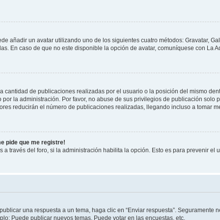
ede añadir un avatar utilizando uno de los siguientes cuatro métodos: Gravatar, Ga
s. En caso de que no este disponible la opción de avatar, comuníquese con La Ad
cantidad de publicaciones realizadas por el usuario o la posición del mismo dentr
r la administración. Por favor, no abuse de sus privilegios de publicación solo p
ores reducirán el número de publicaciones realizadas, llegando incluso a tomar me
me pide que me registre!
 a través del foro, si la administración habilita la opción. Esto es para prevenir e
publicar una respuesta a un tema, haga clic en “Enviar respuesta”. Seguramente ne
mplo: Puede publicar nuevos temas, Puede votar en las encuestas, etc.