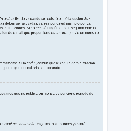
O) está activado y cuando se registró eligió la opción
Soy
tas deben ser activadas, ya sea por usted mismo o por La
 las instrucciones. Si no recibió ningún e-mail, seguramente la
rección de e-mail que proporcionó es correcta, envíe un mensaje
rrectamente. Si lo están, comuníquese con La Administración
n, por lo que necesitaría ser reparado.
usuarios que no publicaron mensajes por cierto periodo de
en
Olvidé mi contraseña
. Siga las instrucciones y estará