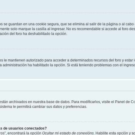
os se guardan en una cookie segura, que se elimina al salir de la página o al cab
ente solo marque la casilla al ingresar. No es recomendable si accede al foro des
tración del foro ha deshabilitado la opción.
les le mantienen autorizado para acceder a determinados recursos del foro y estar
 la administración ha habilitado la opción. Si está teniendo problemas con el ingres
 están archivados en nuestra base de datos. Para modificarlos, visite el Panel de 
 sistema le permitirá cambiar sus datos y preferencias.
as de usuarios conectados?
os”, encontrará la opción
Ocultar mi estado de conexións
. Habilite esta opción y 