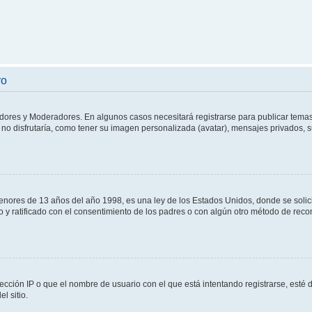
ro
adores y Moderadores. En algunos casos necesitará registrarse para publicar temas
no disfrutaría, como tener su imagen personalizada (avatar), mensajes privados, s
res de 13 años del año 1998, es una ley de los Estados Unidos, donde se solicita 
to y ratificado con el consentimiento de los padres o con algún otro método de rec
ección IP o que el nombre de usuario con el que está intentando registrarse, esté 
l sitio.