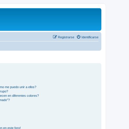
Registrarse
Identificarse
mo me puedo unir a ellos?
Grupo?
ecen en diferentes colores?
inado”?
n en este foro!