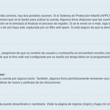
stá correcto, hay dos posibles razones. Si el Sistema de Protección Infantil (APPC
iones que se le darán para activar la cuenta. Algunos foros disponen que las cuen
ón se le brindará al finalizar el proceso de registro. Si se le envió un e-mail, siga
o tal vez haya sido capturada por un filtro anti-spam. Si está seguro de que la di
o, asegúrese de que su nombre de usuario y contraseña se encuentren escritos co
 que el foro esté mal configurado por su dueño y/o tenga fallos en la programació
rme!
su cuenta por alguna razón. También, algunos foros periódicamente remueven sus 
strese de nuevo y participe de las discuciones.
 puede desactivarla o cambiarla. Visite la página de ingreso (login) y haga clic 