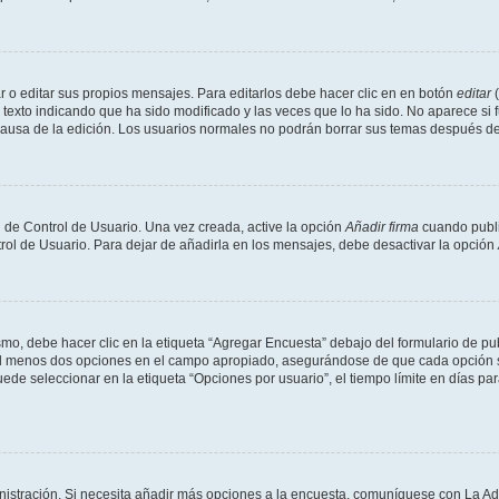
 o editar sus propios mensajes. Para editarlos debe hacer clic en en botón
editar
(
texto indicando que ha sido modificado y las veces que lo ha sido. No aparece si 
a causa de la edición. Los usuarios normales no podrán borrar sus temas después 
 de Control de Usuario. Una vez creada, active la opción
Añadir firma
cuando publi
trol de Usuario. Para dejar de añadirla en los mensajes, debe desactivar la opción
o, debe hacer clic en la etiqueta “Agregar Encuesta” debajo del formulario de publi
 al menos dos opciones en el campo apropiado, asegurándose de que cada opción se
 seleccionar en la etiqueta “Opciones por usuario”, el tiempo límite en días para 
inistración. Si necesita añadir más opciones a la encuesta, comuníquese con La Ad