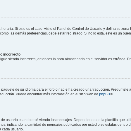
horaria. Si este es el caso, visite el Panel de Control de Usuario y defina su zona
 como las demás preferencias, debe estar registrado. Si no lo está, este es un bu
do incorrecto!
 sigue siendo incorrecta, entonces la hora almacenada en el servidor es errónea. P
 paquete de su idioma para el foro o nadie ha creado una traducción. Pregúntele a
 traducción. Puede encontrar más información en el sitio web de
phpBB
®
suario cuando esté viendo los mensajes. Dependiendo de la plantilla que utilice
ntos, indicando la cantidad de mensajes publicados por usted o su estatus dentro
a cada usuario.