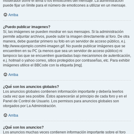
moderador borre el tema o los emoticones del mensaje. La administración
puede fijar un límite para el número de emoticones a utilizar en un mensaje.
Arriba
¿Puedo publicar imagenes?
Sí, las imágenes se pueden mostrar en sus mensajes. Si la administración
permite adjuntar archivos, puede subir la imagen directamente al foro. De otra
manera, debe guardar primero su foto en un servidor de acceso público, e.j.
http://www.ejemplo.com/mi-imagen.gif. No puede publicar imágenes que se
encuentren en su PC (a menos que sea un servidor de acceso público) ni
tampoco las que se encuentren guardadas bajo mecanismos de autenticación,
e.j. hotmail o yahoo correo, sitios protegidos por contraseñas, etc. Para exhibir
imágenes utilice el BBCode con la etiqueta [img].
Arriba
¿Qué son los anuncios globales?
Los anuncios globales contienen información importante y debería leerlos
cada vez que sea posible. Éstos aparecerán al principio de cada foro y en el
Panel de Control de Usuario. Los permisos para anuncios globales son
otorgados por La Administración.
Arriba
¿Qué son los anuncios?
Los anuncios muchas veces contienen información importante sobre el foro