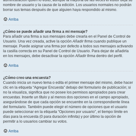
administración quién lo editó, aunque la mayoría de las veces el editor deja su
nombre de usuario y la causa de la edición. Los usuarios normales no podrán
borrar sus temas después de que alguien haya respondido al mismo.
Arriba
¿Cómo se puede añadir una firma a mi mensaje?
Para añadir una firma a sus mensajes debe crearla en el Panel de Control de
Usuario. Una vez creada, active la opción
Añadir firma
cuando publique un
mensaje. Puede asignar una firma por defecto a todos sus mensajes activando
la casilla correcta en su Panel de Control de Usuario. Para dejar de añadirla
en los mensajes, debe desactivar la opción
Añadir firma
dentro del perfil.
Arriba
¿Cómo creo una encuesta?
Cuando inicia un nuevo tema o edita el primer mensaje del mismo, debe hacer
clic en la etiqueta “Agregar Encuesta” debajo del formulario de publicación; si
no la visualiza, significa que no posee los permisos apropiados para crear
encuestas. Inserte un título y al menos dos opciones en el campo apropiado,
asegurándose de que cada opción se encuentre en la correspondiente línea
del formulario. También puede elegir el número de opciones que el usuario
puede seleccionar en la etiqueta “Opciones por usuario”, el tiempo límite en
días para la encuesta (0 para duración infinita) y por último la opción de
permitir a lo usuarios cambiar su votos.
Arriba