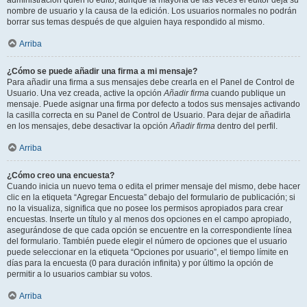
administración quién lo editó, aunque la mayoría de las veces el editor deja su
nombre de usuario y la causa de la edición. Los usuarios normales no podrán
borrar sus temas después de que alguien haya respondido al mismo.
Arriba
¿Cómo se puede añadir una firma a mi mensaje?
Para añadir una firma a sus mensajes debe crearla en el Panel de Control de
Usuario. Una vez creada, active la opción
Añadir firma
cuando publique un
mensaje. Puede asignar una firma por defecto a todos sus mensajes activando
la casilla correcta en su Panel de Control de Usuario. Para dejar de añadirla
en los mensajes, debe desactivar la opción
Añadir firma
dentro del perfil.
Arriba
¿Cómo creo una encuesta?
Cuando inicia un nuevo tema o edita el primer mensaje del mismo, debe hacer
clic en la etiqueta “Agregar Encuesta” debajo del formulario de publicación; si
no la visualiza, significa que no posee los permisos apropiados para crear
encuestas. Inserte un título y al menos dos opciones en el campo apropiado,
asegurándose de que cada opción se encuentre en la correspondiente línea
del formulario. También puede elegir el número de opciones que el usuario
puede seleccionar en la etiqueta “Opciones por usuario”, el tiempo límite en
días para la encuesta (0 para duración infinita) y por último la opción de
permitir a lo usuarios cambiar su votos.
Arriba