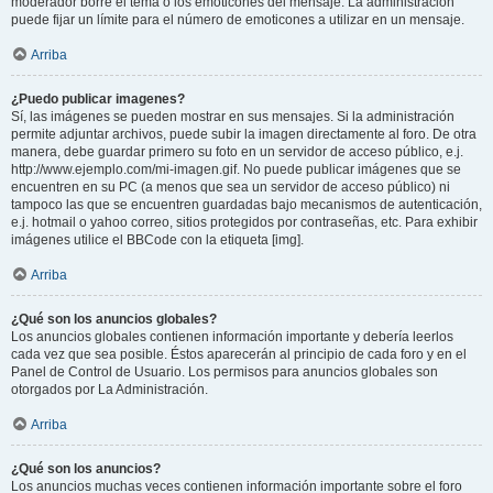
moderador borre el tema o los emoticones del mensaje. La administración
puede fijar un límite para el número de emoticones a utilizar en un mensaje.
Arriba
¿Puedo publicar imagenes?
Sí, las imágenes se pueden mostrar en sus mensajes. Si la administración
permite adjuntar archivos, puede subir la imagen directamente al foro. De otra
manera, debe guardar primero su foto en un servidor de acceso público, e.j.
http://www.ejemplo.com/mi-imagen.gif. No puede publicar imágenes que se
encuentren en su PC (a menos que sea un servidor de acceso público) ni
tampoco las que se encuentren guardadas bajo mecanismos de autenticación,
e.j. hotmail o yahoo correo, sitios protegidos por contraseñas, etc. Para exhibir
imágenes utilice el BBCode con la etiqueta [img].
Arriba
¿Qué son los anuncios globales?
Los anuncios globales contienen información importante y debería leerlos
cada vez que sea posible. Éstos aparecerán al principio de cada foro y en el
Panel de Control de Usuario. Los permisos para anuncios globales son
otorgados por La Administración.
Arriba
¿Qué son los anuncios?
Los anuncios muchas veces contienen información importante sobre el foro